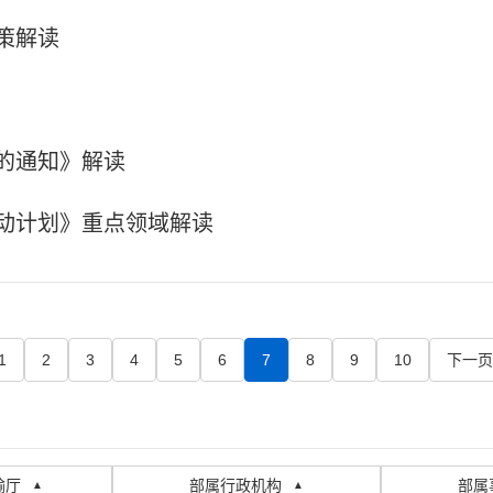
策解读
的通知》解读
动计划》重点领域解读
1
2
3
4
5
6
7
8
9
10
下一页
输厅
部属行政机构
部属
▲
▲