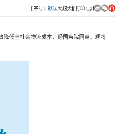
]
[ 字号：
]
默认
大
超大
[ 打印
效降低全社会物流成本，经国务院同意，现将