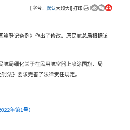
]
[ 字号：
]
默认
大
超大
[ 打印
国籍登记条例》作出了修改。原民航总局根据该
民航局细化关于在民用航空器上喷涂国旗、局
处罚法》要求完善了法律责任规定。
22年第1号）