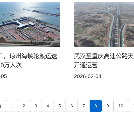
日，琼州海峡轮渡运送
武汉至重庆高速公路天
10万人次
开通运营
-05
2026-02-04
页
1
2
3
4
5
6
7
8
9
10