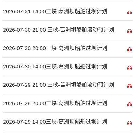
2026-07-31 14:00三峡-葛洲坝船舶过坝计划
2026-07-30 21:00 三峡-葛洲坝船舶滚动预计划
2026-07-30 20:00三峡-葛洲坝船舶过坝计划
2026-07-30 14:00三峡-葛洲坝船舶过坝计划
2026-07-29 21:00 三峡-葛洲坝船舶滚动预计划
2026-07-29 20:00三峡-葛洲坝船舶过坝计划
2026-07-29 14:00三峡-葛洲坝船舶过坝计划