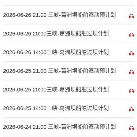
2026-06-26 21:00 三峡-葛洲坝船舶滚动预计划
2026-06-26 20:00三峡-葛洲坝船舶过坝计划
2026-06-26 14:00三峡-葛洲坝船舶过坝计划
2026-06-25 21:00 三峡-葛洲坝船舶滚动预计划
2026-06-25 20:00三峡-葛洲坝船舶过坝计划
2026-06-25 14:00三峡-葛洲坝船舶过坝计划
2026-06-24 21:00 三峡-葛洲坝船舶滚动预计划