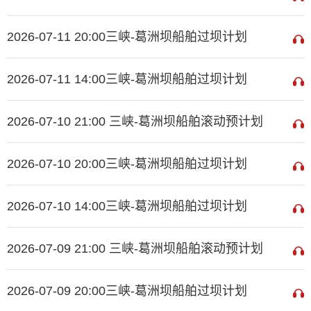
2026-07-11 20:00三峡-葛洲坝船舶过坝计划
2026-07-11 14:00三峡-葛洲坝船舶过坝计划
2026-07-10 21:00 三峡-葛洲坝船舶滚动预计划
2026-07-10 20:00三峡-葛洲坝船舶过坝计划
2026-07-10 14:00三峡-葛洲坝船舶过坝计划
2026-07-09 21:00 三峡-葛洲坝船舶滚动预计划
2026-07-09 20:00三峡-葛洲坝船舶过坝计划