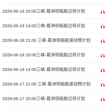
2026-06-19 20:00三峡-葛洲坝船舶过坝计划
2026-06-19 14:00三峡-葛洲坝船舶过坝计划
2026-06-18 21:00 三峡-葛洲坝船舶滚动预计划
2026-06-18 20:00三峡-葛洲坝船舶过坝计划
2026-06-18 14:00三峡-葛洲坝船舶过坝计划
2026-06-17 21:00 三峡-葛洲坝船舶滚动预计划
2026-06-17 20:00三峡-葛洲坝船舶过坝计划