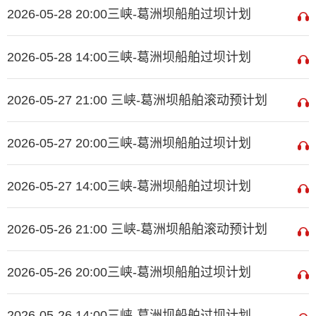
2026-05-28 20:00三峡-葛洲坝船舶过坝计划
2026-05-28 14:00三峡-葛洲坝船舶过坝计划
2026-05-27 21:00 三峡-葛洲坝船舶滚动预计划
2026-05-27 20:00三峡-葛洲坝船舶过坝计划
2026-05-27 14:00三峡-葛洲坝船舶过坝计划
2026-05-26 21:00 三峡-葛洲坝船舶滚动预计划
2026-05-26 20:00三峡-葛洲坝船舶过坝计划
2026-05-26 14:00三峡-葛洲坝船舶过坝计划