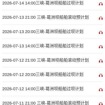
2026-07-14 14:00三峡-葛洲坝船舶过坝计划
2026-07-13 21:00 三峡-葛洲坝船舶滚动预计划
2026-07-13 20:00三峡-葛洲坝船舶过坝计划
2026-07-13 14:00三峡-葛洲坝船舶过坝计划
2026-07-12 21:00 三峡-葛洲坝船舶滚动预计划
2026-07-12 20:00三峡-葛洲坝船舶过坝计划
2026-07-12 14:00三峡-葛洲坝船舶过坝计划
2026-07-11 21:00 三峡-葛洲坝船舶滚动预计划