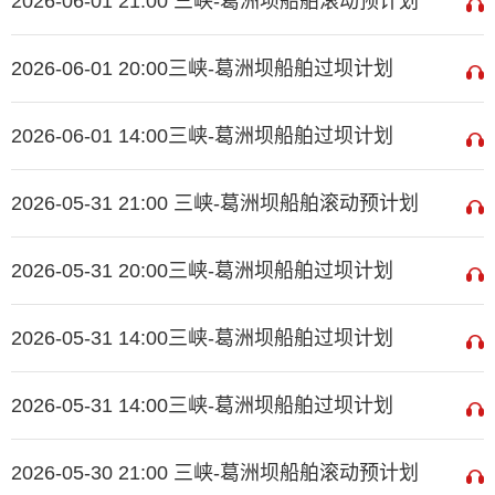
2026-06-01 21:00 三峡-葛洲坝船舶滚动预计划
2026-06-01 20:00三峡-葛洲坝船舶过坝计划
2026-06-01 14:00三峡-葛洲坝船舶过坝计划
2026-05-31 21:00 三峡-葛洲坝船舶滚动预计划
2026-05-31 20:00三峡-葛洲坝船舶过坝计划
2026-05-31 14:00三峡-葛洲坝船舶过坝计划
2026-05-31 14:00三峡-葛洲坝船舶过坝计划
2026-05-30 21:00 三峡-葛洲坝船舶滚动预计划