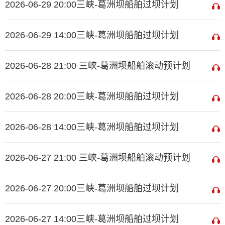
2026-06-29 20:00三峡-葛洲坝船舶过坝计划
2026-06-29 14:00三峡-葛洲坝船舶过坝计划
2026-06-28 21:00 三峡-葛洲坝船舶滚动预计划
2026-06-28 20:00三峡-葛洲坝船舶过坝计划
2026-06-28 14:00三峡-葛洲坝船舶过坝计划
2026-06-27 21:00 三峡-葛洲坝船舶滚动预计划
2026-06-27 20:00三峡-葛洲坝船舶过坝计划
2026-06-27 14:00三峡-葛洲坝船舶过坝计划