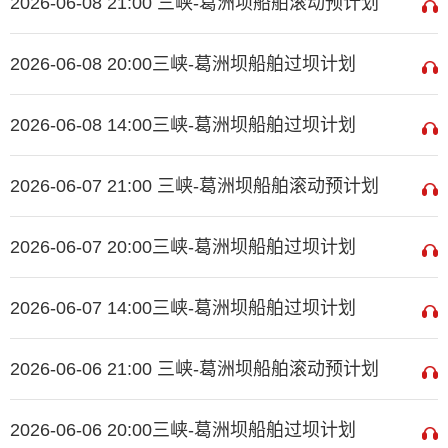
2026-06-08 21:00 三峡-葛洲坝船舶滚动预计划
2026-06-08 20:00三峡-葛洲坝船舶过坝计划
2026-06-08 14:00三峡-葛洲坝船舶过坝计划
2026-06-07 21:00 三峡-葛洲坝船舶滚动预计划
2026-06-07 20:00三峡-葛洲坝船舶过坝计划
2026-06-07 14:00三峡-葛洲坝船舶过坝计划
2026-06-06 21:00 三峡-葛洲坝船舶滚动预计划
2026-06-06 20:00三峡-葛洲坝船舶过坝计划