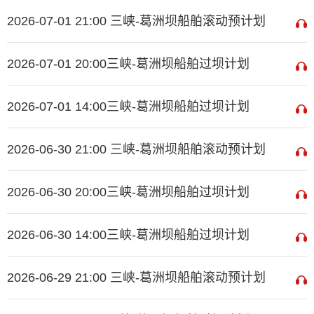
2026-07-01 21:00 三峡-葛洲坝船舶滚动预计划
2026-07-01 20:00三峡-葛洲坝船舶过坝计划
2026-07-01 14:00三峡-葛洲坝船舶过坝计划
2026-06-30 21:00 三峡-葛洲坝船舶滚动预计划
2026-06-30 20:00三峡-葛洲坝船舶过坝计划
2026-06-30 14:00三峡-葛洲坝船舶过坝计划
2026-06-29 21:00 三峡-葛洲坝船舶滚动预计划