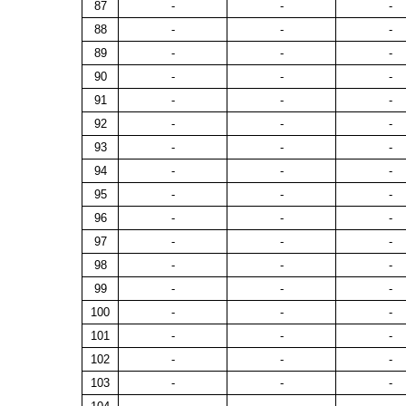
87
-
-
-
88
-
-
-
89
-
-
-
90
-
-
-
91
-
-
-
92
-
-
-
93
-
-
-
94
-
-
-
95
-
-
-
96
-
-
-
97
-
-
-
98
-
-
-
99
-
-
-
100
-
-
-
101
-
-
-
102
-
-
-
103
-
-
-