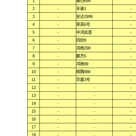
1
秭归698
2
-
丰豪1
-
3
-
安达2999
-
4
-
荣英6号
-
5
-
中鸿如意
-
6
-
同欣8
-
7
-
鸿杨298
-
8
-
鹏杰5
-
9
-
鸿杨99
-
10
-
辉腾888
-
11
-
华嘉3号
-
12
-
-
-
13
-
-
-
14
-
-
-
15
-
-
-
16
-
-
-
17
-
-
-
18
-
-
-