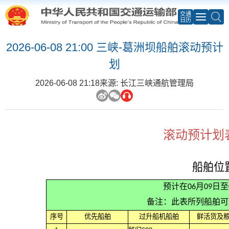
交通
日历
2026-06-08 21:00 三峡-葛洲坝船舶滚动预计
划
2026-06-08 21:18
来源: 长江三峡通航管理局
滚动预计划表
船舶位
预计在06月09日
备注：此表所列船舶可
序号
优先船舶
过升船机船舶
鲜活货及