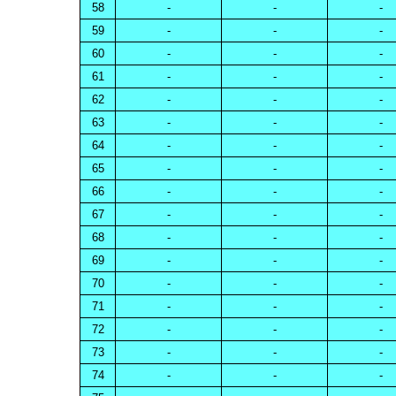
58
-
-
-
59
-
-
-
60
-
-
-
61
-
-
-
62
-
-
-
63
-
-
-
64
-
-
-
65
-
-
-
66
-
-
-
67
-
-
-
68
-
-
-
69
-
-
-
70
-
-
-
71
-
-
-
72
-
-
-
73
-
-
-
74
-
-
-