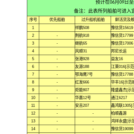
预计在06月09日
备注：此表所列船舶可进入
序号
优先船舶
过升船机船舶
鲜活货及
1
祥鹏508
豫信货15619
2
-
荆航918
豫信货17799
3
-
继航65
豫信货17006
4
-
风顺31
邦尼长运
5
-
张港928
益友16
6
-
友源188
江莱016[示范
7
-
鄂海鹰7号
豫信货17788
8
-
红发666
华丰16[示范
9
-
炬能807
隆盛鑫杰[示范
10
-
华嘉12号
通江6217
11
-
安吉207
鑫鸿联1305[
12
-
-
柏顺鑫源
13
-
-
鸿祥永盛[示范
14
-
-
豫信货19099