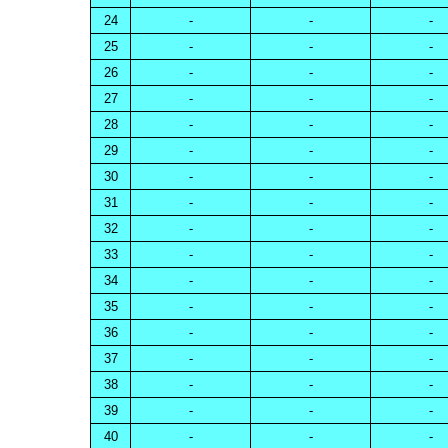
24
-
-
-
25
-
-
-
26
-
-
-
27
-
-
-
28
-
-
-
29
-
-
-
30
-
-
-
31
-
-
-
32
-
-
-
33
-
-
-
34
-
-
-
35
-
-
-
36
-
-
-
37
-
-
-
38
-
-
-
39
-
-
-
40
-
-
-