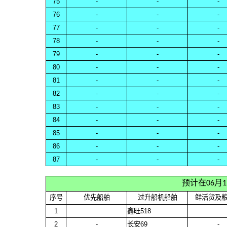
75
-
-
-
76
-
-
-
77
-
-
-
78
-
-
-
79
-
-
-
80
-
-
-
81
-
-
-
82
-
-
-
83
-
-
-
84
-
-
-
85
-
-
-
86
-
-
-
87
-
-
-
预计在06月
序号
优先船舶
过升船机船舶
鲜活货及
1
鑫旺518
2
-
长安69
-