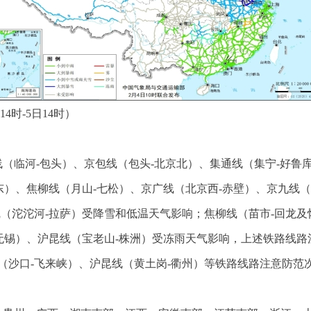
4时-5日14时）
线（临河-包头）、京包线（包头-北京北）、集通线（集宁-好鲁
东）、焦柳线（月山-七松）、京广线（北京西-赤壁）、京九线（
（沱沱河-拉萨）受降雪和低温天气影响；焦柳线（苗市-回龙及
-无锡）、沪昆线（宝老山-株洲）受冻雨天气影响，上述铁路线
（沙口-飞来峡）、沪昆线（黄土岗-衢州）等铁路线路注意防范