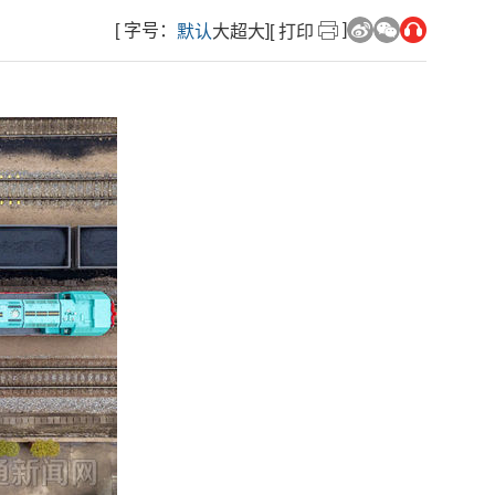
]
[ 字号：
]
默认
大
超大
[ 打印