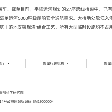
通车。截至目前，平陆运河规划的27座跨线桥梁中，已
，可满足运河5000吨级船舶安全通航需求。大桥地处钦江
浇筑＋落地支架现浇”组合工艺，所有大型临时设施均不占
输厅
部属行政机构
部属
▲
▲
输部科学研究院
14号
政府网站标识码:BM19000004