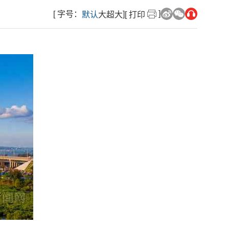
]
[ 字号：
]
默认
大
超大
[ 打印