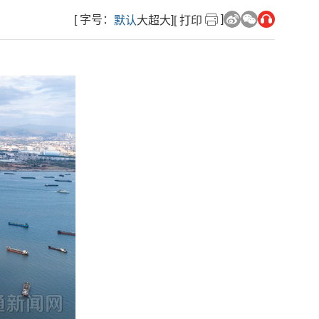
]
[ 字号：
]
默认
大
超大
[ 打印