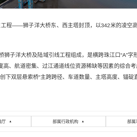
制性工程——狮子洋大桥东、西主塔封顶，以342米的凌
桥狮子洋大桥及陆域引线工程组成，是横跨珠江口“A”
高、航道密集、过江通道线位资源稀缺等因素的综合考虑
将创下双层悬索桥“主跨跨径、车道数量、主塔高度、锚碇
输厅
部属行政机构
部属
▲
▲