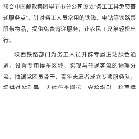
联合中国邮政集团毕节市分公司设立“务工工具免费寄
递服务点”，针对务工人员常用的铁锹、电钻等铁路禁
限带物品，提供免费寄递服务，让农民工兄弟轻松出
行。
陕西铁路部门为务工人员开辟专属进站绿色通
道，设置专用候车区域，实现与普通客流的物理分
流，抽调党团员骨干、青年志愿者成立专项服务队，
提供进站引导、大件行李搬运、安检指引、检票乘
降、站台护送等全流程陪伴式服务。
包车、包机返岗服务也同步发力。在四川射洪，
交通运输部门联合农民工服务中心提早谋划、精心组
织，预计开行10趟次省际返岗专车。“返岗专车是家乡