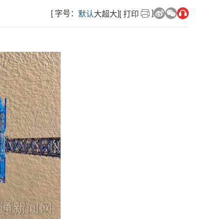
]
[ 字号：
]
默认
大
超大
[ 打印