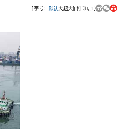
]
[ 字号：
]
默认
大
超大
[ 打印