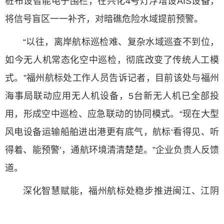
桩布设智能电子围栏，在兴化4号灯浮增设AIS设备，
将信号盲区一一补齐，对暗礁危险水域提前预警。
“以往，离岸航标巡检难、复杂水域巡查不到位，
如今无人机常态化空中巡检，彻底改变了传统人工模
式。”福州航标处工作人员告诉记者，目前该处与福州
海事局联动应用无人机设备，5台新无人机已全部投
用，形成空中巡检、应急联动的协同模式。“现在大型
风电设备运输船舶进出港更有底气，航标‘看得见、听
得着、能预警’，通航环境清清楚楚。”企业负责人反馈
道。
深化智慧赋能，福州航标处稳步推进闽江、江阴
片区航标多功能化改造，让每一艘船、每一家企业共