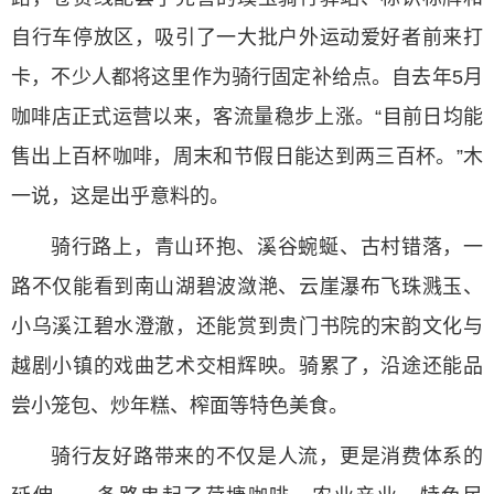
自行车停放区，吸引了一大批户外运动爱好者前来打
卡，不少人都将这里作为骑行固定补给点。自去年5月
咖啡店正式运营以来，客流量稳步上涨。“目前日均能
售出上百杯咖啡，周末和节假日能达到两三百杯。”木
一说，这是出乎意料的。
骑行路上，青山环抱、溪谷蜿蜒、古村错落，一
路不仅能看到南山湖碧波潋滟、云崖瀑布飞珠溅玉、
小乌溪江碧水澄澈，还能赏到贵门书院的宋韵文化与
越剧小镇的戏曲艺术交相辉映。骑累了，沿途还能品
尝小笼包、炒年糕、榨面等特色美食。
骑行友好路带来的不仅是人流，更是消费体系的