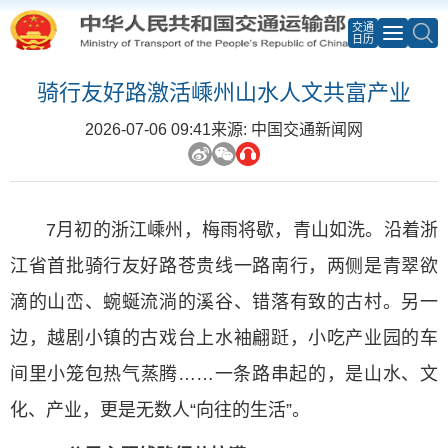
交通
日历
骑行友好路激活嵊州山水人文共富产业
2026-07-06 09:41
来源: 中国交通新闻网
7月初的浙江嵊州，梅雨将歇，青山如洗。沿着浙
江省首批骑行友好路苍贵线一路南行，两侧是青翠欲
滴的山峦、蜿蜒流淌的溪谷、错落有致的古村。另一
边，越剧小镇的古戏台上水袖翩跹，小吃产业园的车
间里小笼包热气蒸腾……一条路串起的，是山水、文
化、产业，更是无数人“向往的生活”。