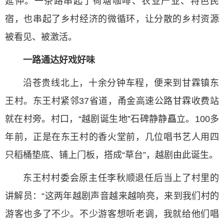
延伸。一条路串起了荷塘咖啡、农业产业、特色民
宿，也串起了乡村经济的微循环，让分散的乡村资源
被看见、被激活。
一路通达好戏好味
沿苍贵线北上，十余分钟车程，便来到甘霖镇东
王村。东王村紧邻37省道，甬金高速公路甘霖收费站
就在村旁。村口，“越剧诞生地”石碑静静矗立。100多
年前，正是在东王村的香火堂前，几位唱书艺人用四
只稻桶垫底、铺上门板，搭成“草台”，越剧由此诞生。
东王村村委会原主任李秋顺退任后当上了村里的
讲解员：“这两年越剧声音越来越响亮，来到我们村的
游客也多了不少。不少游客想听老调，我就给他们唱