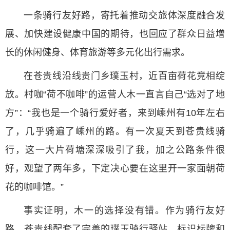
一条骑行友好路，寄托着推动交旅体深度融合发
展、加快建设健康中国的期待，也回应了群众日益增
长的休闲健身、体育旅游等多元化出行需求。
在苍贵线沿线贵门乡璞玉村，近百亩荷花竞相绽
放。村咖“荷不咖啡”的运营人木一直言自己“选对了地
方”：“我也是一个骑行爱好者，来到嵊州有10年左右
了，几乎骑遍了嵊州的路。有一次夏天到苍贵线骑
行，这一大片荷塘深深吸引了我，加之公路条件很
好，观望了两年多，下定决心要在这里开一家面朝荷
花的咖啡馆。”
事实证明，木一的选择没有错。作为骑行友好
路，苍贵线配套了完善的璞玉骑行驿站、标识标牌和