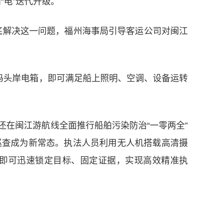
“电”迭代升级。
彻底解决这一问题，福州海事局引导客运公司对闽江
码头岸电箱，即可满足船上照明、空调、设备运转
在闽江游航线全面推行船舶污染防治“一零两全”
体巡查成为新常态。执法人员利用无人机搭载高清摄
即可迅速锁定目标、固定证据，实现高效精准执
的岸电改造，到全链条污染防治——当古老的闽江