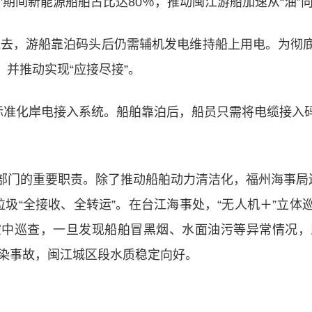
期间新能源船舶占比达80％，推动闽江游船加速从“油”向
。过去，游船靠泊码头后仍需辅机发电维持船上用电。为
并推动实现“应接尽接”。
成标准化岸电接入系统。船舶靠泊后，船员只需将电缆接入
部门的重要职责。除了推动船舶动力清洁化，福州海事局还
垃圾“全接收、全转运”。在台江海事处，“无人机＋”立
空中巡查，一旦发现船舶冒黑烟、水面油污等异常情况，
污染事故，闽江城区段水质稳定向好。
电动游船的率先试水，到整条航线的系统重构；从码头