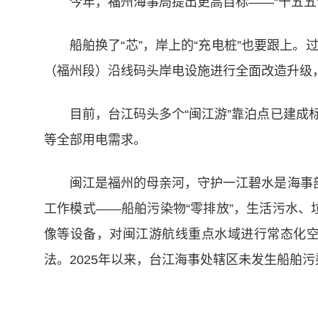
今年，福州海事局提出更高目标——“十五五”
船舶换了“芯”，岸上的“充电桩”也要跟上
（福州段）沿线码头岸电设施进行全面改造升级，
目前，台江码头多个“闽江游”靠泊点已建
等全部用电需求。
闽江是福州的母亲河，守护一江碧水是海事
工作模式——船舶污染物“零排放”，生活污水、
像等设备，对闽江游航线重点水域进行常态化
法。2025年以来，台江海事处辖区未发生船舶
一江碧水穿城过，十里江景入画来。从一艘