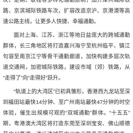
次、定期、联程等多样化通勤票制，加开津兴城际铁
路、京滨城际铁路车次，扩容改造京沪、京港澳等高
速公路主线，让更多人快捷、幸福通勤。
面对上海、江苏、浙江等地日益庞大的跨城通勤
群体，长三角地区将打造嘉兴海宁至杭州临平、镇江
句容至南京江宁等骨干通勤廊道，加快构建多层次轨
道交通网，加密城际铁路，建设市域（郊）铁路，从
“走得了”向“走得好”跃升。
“轨道上的大湾区”已初具雏形，香港西九龙站至深
圳福田站最快14分钟、至广州南站最快47分钟的时空
体验，催生出规模可观的“双城通勤”群体。“十五五”
期，粤港澳大湾区将打造东莞至深圳宝安、佛山顺德