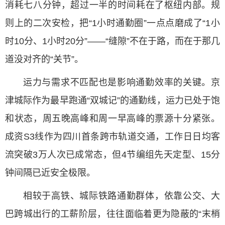
消耗七八分钟，超过一半的时间耗在了枢纽内部。规
则上的二次安检，把“1小时通勤圈”一点点磨成了“1小
时10分、1小时20分”——“缝隙”不在于路，而在于那几
道没对齐的“关节”。
运力与需求不匹配也是影响通勤效率的关键。京
津城际作为最早跑通“双城记”的通勤线，运力已处于饱
和状态，周五晚高峰和周一早高峰的票源十分紧张。
成资S3线作为四川首条跨市轨道交通，工作日日均客
流突破3万人次已成常态，但4节编组先天定型、15分
钟间隔已近安全极限。
相较于高铁、城际铁路通勤群体，依靠公交、大
巴跨城出行的工薪阶层，往往面临着更为隐蔽的“末梢