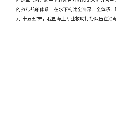
固定翼飞机、超中型救助直升机和无人机等为主
的救捞船舶体系；在水下构建全海深、全体系、
到“十五五”末，我国海上专业救助打捞队伍在沿海
15万吨。
发布会上，部水运局局长杨华雄、海事局局
中国政府网
地方交通运
▲
联系我们
|
免责声明
主办单位:交通运输部政策研究室 开发单位:交通运
京ICP备05046837号-1
京公网安备110401027000