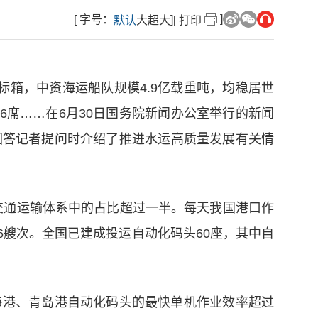
]
[ 字号：
]
默认
大
超大
[ 打印
标箱，中资海运船队规模4.9亿载重吨，均稳居世
6席……在6月30日国务院新闻办公室举行的新闻
回答记者提问时介绍了推进水运高质量发展有关情
合交通运输体系中的占比超过一半。每天我国港口作
36艘次。全国已建成投运自动化码头60座，其中自
海港、青岛港自动化码头的最快单机作业效率超过