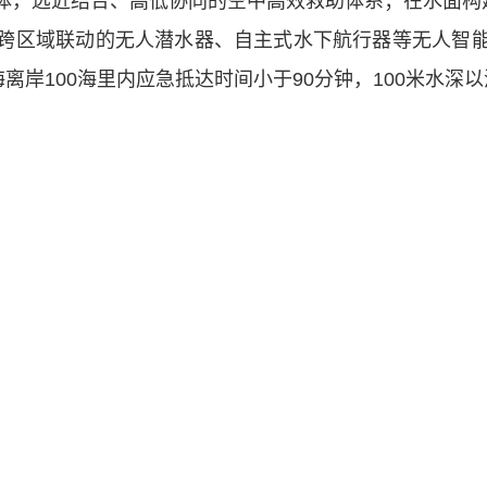
体，远近结合、高低协同的空中高效救助体系；在水面构建
跨区域联动的无人潜水器、自主式水下航行器等无人智
离岸100海里内应急抵达时间小于90分钟，100米水
长徐伟、救助打捞局局长王雷分别就水运重大工程项目、
输厅
部属行政机构
部属
▲
▲
输部科学研究院
14号
政府网站标识码:BM19000004