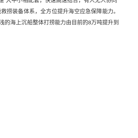
“大中小相配套，快速高速结合，有人无人协同”
能救捞装备体系，全方位提升海空应急保障能力。
深以浅的海上沉船整体打捞能力由目前的8万吨提升到
智慧港口建设等问题回答记者提问。
事业单位
部属企业
▲
▲