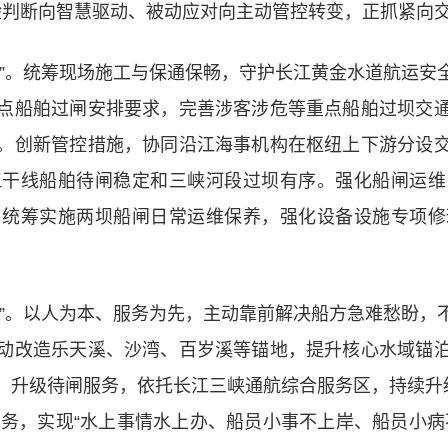
验判断向智慧驱动、被动应对向主动管控转变，正抓紧向
员”。统筹现场施工与保通保畅，守护长江黄金水道航运安
点船舶过闸安排要求，完善涉客涉危等重点船舶过坝交
。创新管控措施，协同沿江海事机构在枢纽上下游分设
江干线船舶待闸稳定和三峡河段过坝有序。强化船闸运维
。统筹实施两坝船闸日常运维保养，强化设备设施专项修
员”。以人为本、服务为先，主动靠前解决船方急难愁盼，
动改造乐天溪、沙湾、百岁溪等锚地，提升核心水域锚
。升级待闸服务，依托长江三峡通航综合服务区，持续升级
服务，实现“水上事情水上办、船员小事不上岸、船员小