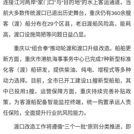
连接江河两岸“家门口”与“目的地”的水上客运通道。当
前大多数传统渡口已退出历史舞台，重庆仍有360余艘
客（渡）船分布在29个区县，老旧渡船风险高、能耗
高，渡口设施简陋等问题日益凸显。
重庆以“组合拳”推动轮渡和渡口升级改造。船舶更
新方面，重庆市港航海事事务中心已完成7种新型标准
化客（渡）船研发，提供柴油、纯电、增程式等多种
动力选择。目前，全市已开工建设11艘新型船舶，其
中已投用1艘。运营保障方面，重庆持续完善补贴政
策，为客渡船配备智能监控终端，统一购置承运人责
任保险，全面提升行业抗风险能力。
渡口改造工作将遵循“三个一批”原则分类推进，即