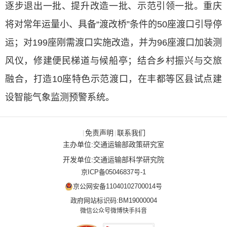
逐步退出一批、提升改造一批、示范引领一批。重庆
将对常年运量小、具备“渡改桥”条件的50座渡口引导停
运；对199座刚需渡口实施改造，并为96座渡口加装测
风仪，修建便民梯道与候船亭；结合乡村振兴与交旅
融合，打造10座特色示范渡口，在丰都等区县试点建
设智能气象监测预警系统。
免责声明
联系我们
|
|
主办单位:交通运输部政策研究室
开发单位:交通运输部科学研究院
京ICP备05046837号-1
京公网安备11040102700014号
政府网站标识码:BM19000004
微信公众号
微博
快手
抖音