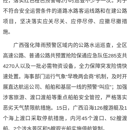
控，落实红色橙色预警每2小时巡查不少于一次。对于
不符合安全运营条件的道路水路客运线路和在建公路
项目，坚决落实应关尽关、应停尽停、应撤尽撤措
施。
广西强化降雨预警区域内的公路水运巡查，全区
高速公路、普通公路共预置抢险保通应急队伍285支共
4270人以及一批必需物资设备，全力保障突发险情快
速处置。海事部门运行气象“早晚两会商”机制，及时开
展直达航运公司、船舶和基层一线的预警“叫应”；加强
涉客旅游、渡口渡船等重点船舶安全管控，严格落实
恶劣天气禁限航措施。15日，广西沿海126艘游艇及1
个海上渡口采取停航措施，内河45个渡口、52艘渡
船、2个涉水景区和5艘观光船实施停航管制。