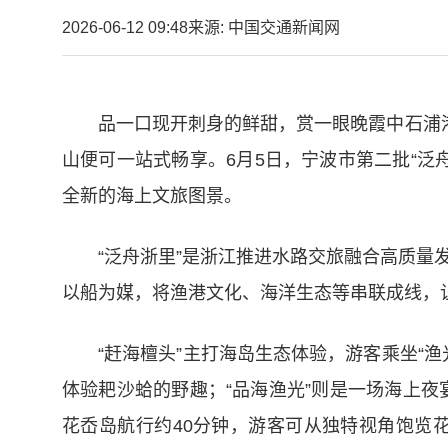
2026-06-12 09:48
来源: 中国交通新闻网
品一口现开刺身的鲜甜，赏一眼晚霞中石浦
山便可一站式畅享。6月5日，宁波市第二批“泛舟浙
全新的海上文旅图景。
“泛舟浙里”是浙江推进水路交旅融合高质量
以船为媒，将渔港文化、海洋生态等串联成线，让
“赶海檀头”主打海岛生态体验，游客乘坐“
体验耙沙蛤的野趣；“品海渔光”则是一场海上夜
花岙岛航行约40分钟，游客可从独特视角饱览花