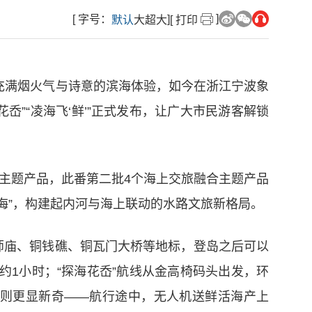
]
[ 字号：
]
默认
大
超大
[ 打印
充满烟火气与诗意的滨海体验，如今在浙江宁波象
花岙”“凌海飞‘鲜’”正式发布，让广大市民游客解锁
合主题产品，此番第二批4个海上交旅融合主题产品
海”，构建起内河与海上联动的水路文旅新格局。
渔师庙、铜钱礁、铜瓦门大桥等地标，登岛之后可以
约1小时；“探海花岙”航线从金高椅码头出发，环
’”则更显新奇——航行途中，无人机送鲜活海产上