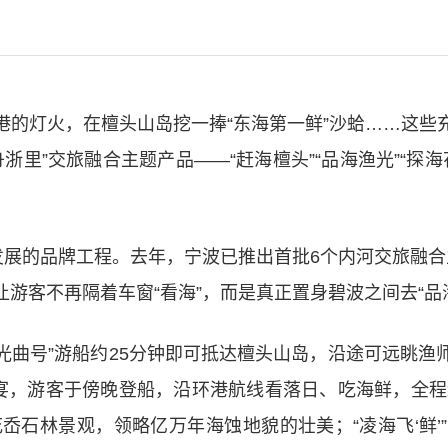
港的灯火，在檀头山岛挖一捧“东海第一鲜”沙蛤……这些
里”交旅融合主题产品——“赶海檀头”“品海渔光”“探海
发展的品牌工程。去年，宁波已推出首批6个内河交旅融
游客不再隔着车窗“看海”，而是真正置身碧波之间去“品
渔光曲号”游船约25分钟即可抵达檀头山岛，沿途可远眺
宴，游客于傍晚登船，沿环港航线看落日、吃海鲜，全程
岙石林景观，领略亿万年海蚀地貌的壮美；“凌海飞‘鲜