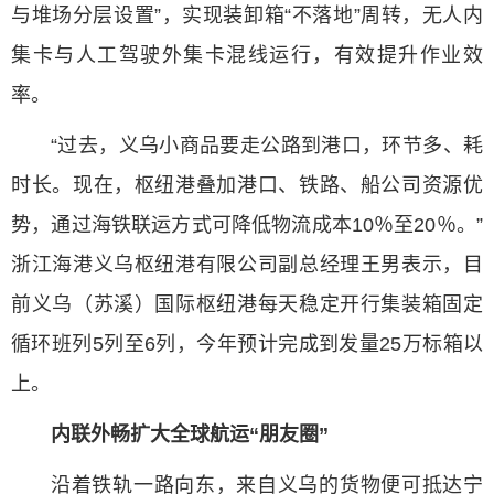
与堆场分层设置”，实现装卸箱“不落地”周转，无人内
集卡与人工驾驶外集卡混线运行，有效提升作业效
率。
“过去，义乌小商品要走公路到港口，环节多、耗
时长。现在，枢纽港叠加港口、铁路、船公司资源优
势，通过海铁联运方式可降低物流成本10％至20％。”
浙江海港义乌枢纽港有限公司副总经理王男表示，目
前义乌（苏溪）国际枢纽港每天稳定开行集装箱固定
循环班列5列至6列，今年预计完成到发量25万标箱以
上。
内联外畅扩大全球航运“朋友圈”
沿着铁轨一路向东，来自义乌的货物便可抵达宁