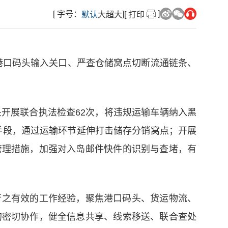
]
[ 字号：
]
默认
大
超大
[ 打印
牢港口码头输入关口、严查仓储窝点切断流通链条、
开展联合执法检查62次，将违规运输车辆纳入黑
技手段，通过运输环节延伸打击储存分销窝点；开展
管理措施，加强对入岛邮件快件的识别与查堵，有
行之有效的工作经验，聚焦港口码头、货运物流、
的密切协作，健全信息共享、线索移送、联合查处