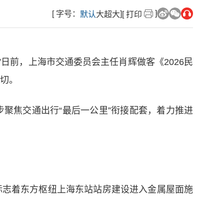
]
[ 字号：
]
默认
大
超大
[ 打印
日前，上海市交通委员会主任肖辉做客《2026民
关切。
步聚焦交通出行“最后一公里”衔接配套，着力推进
置，标志着东方枢纽上海东站站房建设进入金属屋面施