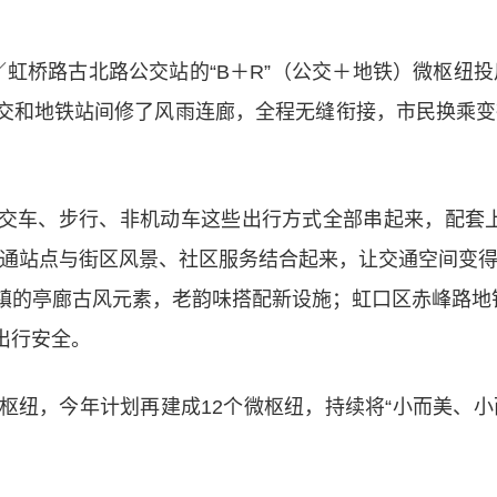
虹桥路古北路公交站的“B＋R”（公交＋地铁）微枢纽
交和地铁站间修了风雨连廊，全程无缝衔接，市民换乘变
交车、步行、非机动车这些出行方式全部串起来，配套上
交通站点与街区风景、社区服务结合起来，让交通空间变得
镇的亭廊古风元素，老韵味搭配新设施；虹口区赤峰路地铁
出行安全。
枢纽，今年计划再建成12个微枢纽，持续将“小而美、