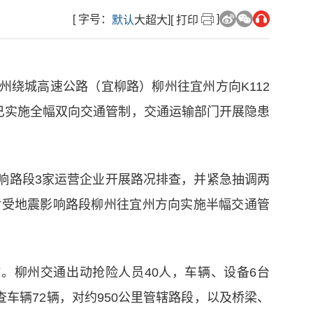
]
[ 字号：
]
默认
大
超大
[ 打印
柳州绕城高速公路（宜柳路）柳州往宜州方向K112
段已实施全幅双向交通管制，交通运输部门开展隐患
影响路段3家运营企业开展路况排查，并紧急抽调两
对受地震影响路段柳州往宜州方向实施半幅交通管
。柳州交通出动抢险人员40人，车辆、设备6台
车辆72辆，对约950公里管辖路段，以及桥梁、