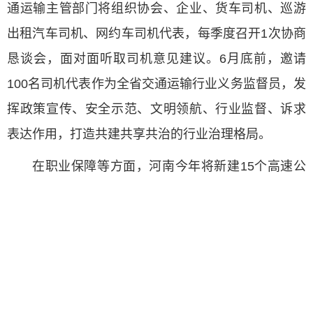
通运输主管部门将组织协会、企业、货车司机、巡游
出租汽车司机、网约车司机代表，每季度召开1次协商
恳谈会，面对面听取司机意见建议。6月底前，邀请
100名司机代表作为全省交通运输行业义务监督员，发
挥政策宣传、安全示范、文明领航、行业监督、诉求
表达作用，打造共建共享共治的行业治理格局。
在职业保障等方面，河南今年将新建15个高速公
路服务区标准化规范化司机之家，新建16个国省干线
公路标准化规范化司机之家；开展新业态人员职业伤
害保障试点工作，督促列入试点范围平台企业，按规
定为在平台注册从业人员缴纳职业伤害保障费，确保
实现每单必保、每人必保。