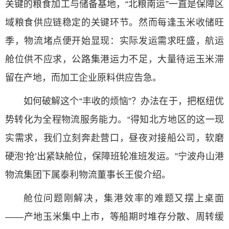
关键的粮食加工与储备基地，“北粮南运”一直是保障区
域粮食供应链稳定的关键环节。然而每逢玉米收储旺
季，物流堵点便开始显现：实际发运需求旺盛，航运
舱位供不应求，公路集港运力不足，大量待运玉米滞
留在产地，而加工企业原料供应告急。
如何破解这个“丰收的烦恼”？办法在于，把枢纽优
势转化为全程物流服务能力。“得知北方地区的这一现
实需求，我们立刻奔赴营口，昼夜对接船公司，软磨
硬泡‘抢’出紧缺舱位，保障班轮准班发运。”宁波舟山港
物流集团下属泰利物流董事长王俊介绍。
舱位问题刚解决，集港效率的难题又摆上桌面
——产地玉米集中上市，等船期时堆存分散、周转缓