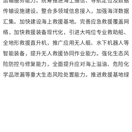
运输服务能力。统筹推进海上通信、导航定位及数据
传输设施建设。整合多领域信息接入，加强海洋数据
汇集。加快建设海上救援基地。完善应急救援覆盖网
络，加快救援装备现代化，引进大吨位专业救助船、
全地形救援直升机，推广应用无人艇、水下机器人等
智能装备，提升无人救援协同作业能力。强化生态风
险防控与修复能力，全面提升应对海上溢油、危险化
学品泄漏等重大生态风险处置能力。推进救援基地绿
色化升级，推广使用新能源救援船舶和清洁能源，实
施船舶排放控制。加强海上互联互通，实施更加高效
便捷的船舶登记制度，构建与国际接轨的航运开放体
制机制，推动洋浦港深入实施进出口货物多式联运监
管新模式。研究探索绿色燃料在国际航运中推广运