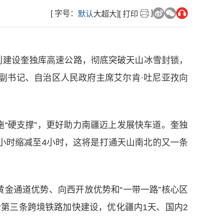
]
[ 字号：
]
默认
大
超大
[ 打印
划建设奎独库高速公路，彻底突破天山冰雪封锁，
委副书记、自治区人民政府主席艾尔肯·吐尼亚孜向
施“硬支撑”，更好助力南疆迈上发展快车道。奎独
14小时缩减至4小时，这将是打通天山南北的又一条
黄金通道优势、向西开放优势和“一带一路”核心区
第三条跨境铁路加快建设，优化疆内1天、国内2