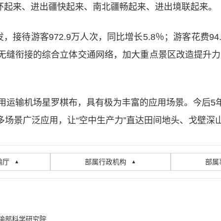
疆内环起来、进出疆快起来、南北疆畅起来、进出境联起来。
接待游客972.9万人次，同比增长5.8％；游客花费94.
无缝衔接的综合立体交通网络，加大重点景区改造提升力
民用运输机场星罗棋布，具有极为丰富的应用场景。今后5
场景广泛应用，让“空中生产力”直达田间地头、戈壁深
输厅
部属行政机构
部属
▲
▲
输部科学研究院