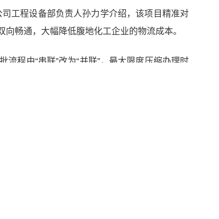
公司工程设备部负责人孙力学介绍，该项目精准对
双向畅通，大幅降低腹地化工企业的物流成本。
流程由“串联”改为“并联”，最大限度压缩办理时
9号、10号泊位等项目，全年港口投资计划完成
事业单位
部属企业
▲
▲