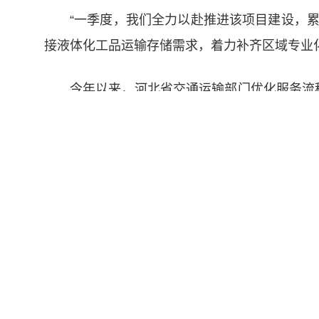
“一季度，我们全力以赴推进该项目建设，
接液体化工品运输存储需求，着力补齐区域专业
今年以来，河北省交通运输部门优化服务流程
限、提升服务效能。年内，河北将建成唐山风电
98亿元。
中国政府网
地方交通运
▲
联系我们
|
免责声明
主办单位:交通运输部政策研究室 开发单位:交通运
京ICP备05046837号-1
京公网安备110401027000