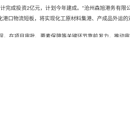
累计完成投资2亿元，计划今年建成。”沧州森旭港务有限
化港口物流短板，将实现化工原材料集港、产成品外运的
，在项目审批、要素保障等关键环节靠前发力，推动审批
产业园配套码头，华能煤码头6号泊位以及黄骅港综合港区
输厅
部属行政机构
部属
▲
▲
输部科学研究院
14号
政府网站标识码:BM19000004