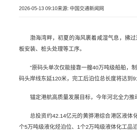
2026-05-13 09:10
来源: 中国交通新闻网
渤海湾畔，初夏的海风裹着咸湿气息，拂过
板安装、桩头处理等工序。
“原码头单次仅能接靠一艘40万吨级船舶，
码头岸线东延120米，完工后泊位总长度将达到9
锚定港航高质量发展目标，今年河北全力推
总投资约42.14亿元的黄骅港综合港区液
个5万吨级液化烃泊位、1个2万吨级液体化工品