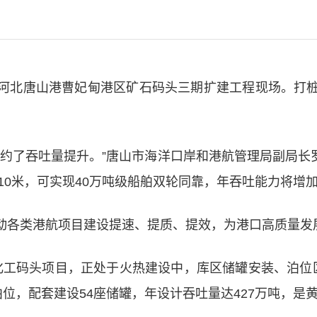
河北唐山港曹妃甸港区矿石码头三期扩建工程现场。打
制约了吞吐量提升。”唐山市海洋口岸和港航管理局副局长罗
10米，可实现40万吨级船舶双轮同靠，年吞吐能力将增加
动各类港航项目建设提速、提质、提效，为港口高质量发
体化工码头项目，正处于火热建设中，库区储罐安装、泊
泊位，配套建设54座储罐，年设计吞吐量达427万吨，