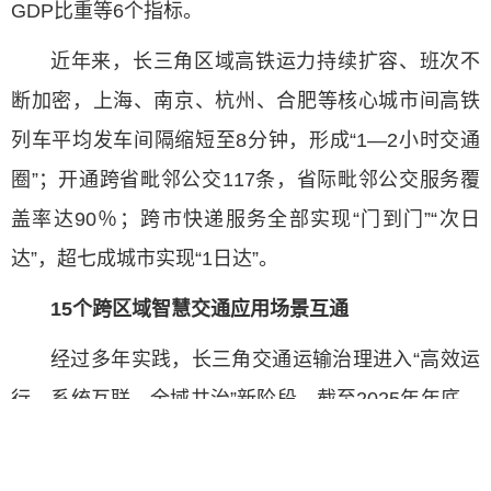
GDP比重等6个指标。
近年来，长三角区域高铁运力持续扩容、班次不
断加密，上海、南京、杭州、合肥等核心城市间高铁
列车平均发车间隔缩短至8分钟，形成“1—2小时交通
圈”；开通跨省毗邻公交117条，省际毗邻公交服务覆
盖率达90％；跨市快递服务全部实现“门到门”“次日
达”，超七成城市实现“1日达”。
15个跨区域智慧交通应用场景互通
经过多年实践，长三角交通运输治理进入“高效运
行、系统互联、全域共治”新阶段。截至2025年年底，
三省一市累计签署省级交通运输领域合作协议42项，
12个城市率先实现公交“一码通行”，相关交通执法部门