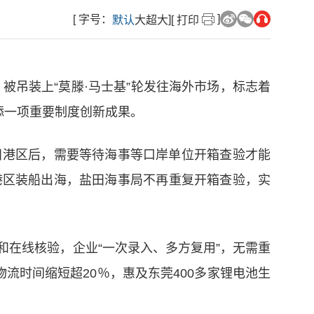
]
[ 字号：
]
默认
大
超大
[ 打印
被吊装上“莫滕·马士基”轮发往海外市场，标志着
添一项重要制度创新成果。
田港区后，需要等待海事等口岸单位开箱查验才能
港区装船出海，盐田海事局不再重复开箱查验，实
在线核验，企业“一次录入、多方复用”，无需重
流时间缩短超20％，惠及东莞400多家锂电池生