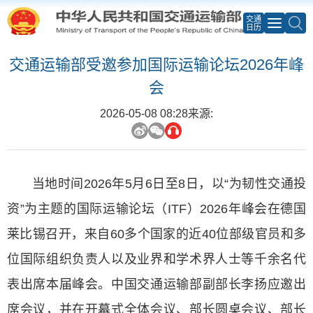
交通
日历
交通运输部受邀参加国际运输论坛2026年峰
会
2026-05-08 08:28
来源:
当地时间
2026
年
5
月
6
日至
8
日，以“为韧性交通投
资”为主题的国际运输论坛（
ITF
）
2026
年峰会在德国
莱比锡召开，来自
60
多个国家的近
40
位部级官员和多
位国际组织负责人以及业界和学术界人士等千余名代
表出席本届峰会。中国交通运输部副部长李扬应邀出
席会议，并在开幕式全体会议、部长圆桌会议、部长