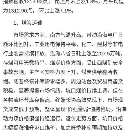
指数报收1313.93点， 比上月末上涨1.8%，月平均值
为1312.90点， 环比上涨7.1%。
1、煤炭运输
市场需求方面，南方气温升高，带动沿海电厂日
耗环比回升，工业用电保持平稳，化工、建材等非电
行业刚需持续释放，沿海八省日耗上涨至207.5万吨，
存煤可用天数持平。煤炭价格方面，受山西煤矿安全
事故影响，主产区安检力度上升，煤炭供给有所收
缩。随着终端补库需求增多，周边站台及贸易商备货
积极，显著提振市场情绪，坑口煤价持续上调。但在
各物流环节库存偏高、终端长协高效兑现下，市场现
货成交低于预期，整体呈现“价强量弱”僵持格局，沿海
动力煤价格偏强持稳运行。运价走势方面，坑口价格
大幅提涨推升港口煤价，加之旺季补库预期加持以及