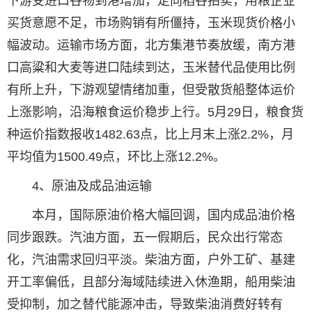
下游受进口谷物到港增加，定向稻谷拍卖，用粮企业
买货意愿不足，市场购销有所僵持，玉米现货价格小
幅波动。运输市场方面，北方集港节奏放缓，南方港
口高粱和大麦等进口陆续到达，玉米替代品使用比例
有所上升，下游观望情绪加重，但受散货船整体运价
上涨影响，沿海粮食运价稳步上行。5月29日，粮食货
种运价指数报收1482.63点，比上月末上涨2.2%，月
平均值为1500.49点，环比上涨12.2%。
4、原油及成品油运输
本月，国际原油价格大幅回调，国内成品油价格
同步跟跌。汽油方面，五一假期后，民众出行常态
化，汽油需求回归平淡。柴油方面，户外工矿、基建
开工率偏低，且部分海域陆续进入休渔期，船用柴油
受抑制，加之替代能源冲击，导致柴油消费好转有