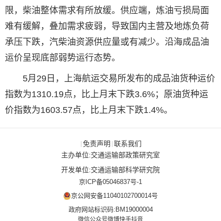
限，柴油整体需求有所放缓。供应端，炼油亏损局面
难有缓解，叠加需求疲弱，导致国内主营及地炼负荷
承压下跌，汽柴油资源供应量或有减少。沿海成品油
运价呈现底部弱势运行态势。
5月29日，上海航运交易所发布的成品油货种运价
指数为1310.19点，比上月末下跌3.6%；原油货种运
价指数为1603.57点，比上月末下跌1.4%。
免责声明
联系我们
|
|
主办单位:交通运输部政策研究室
开发单位:交通运输部科学研究院
京ICP备05046837号-1
京公网安备11040102700014号
政府网站标识码:BM19000004
微信公众号
微博
快手
抖音