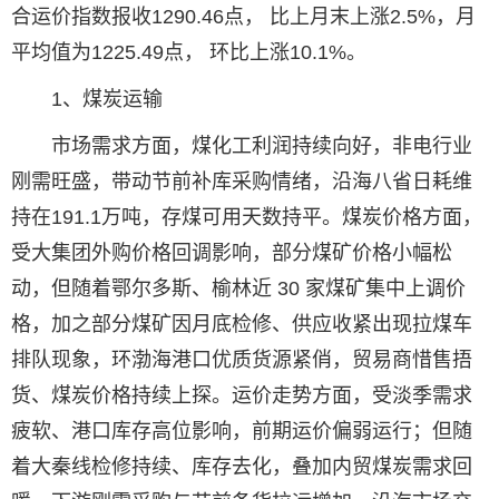
合运价指数报收1290.46点， 比上月末上涨2.5%，月
平均值为1225.49点， 环比上涨10.1%。
1、煤炭运输
市场需求方面，煤化工利润持续向好，非电行业
刚需旺盛，带动节前补库采购情绪，沿海八省日耗维
持在191.1万吨，存煤可用天数持平。煤炭价格方面，
受大集团外购价格回调影响，部分煤矿价格小幅松
动，但随着鄂尔多斯、榆林近 30 家煤矿集中上调价
格，加之部分煤矿因月底检修、供应收紧出现拉煤车
排队现象，环渤海港口优质货源紧俏，贸易商惜售捂
货、煤炭价格持续上探。运价走势方面，受淡季需求
疲软、港口库存高位影响，前期运价偏弱运行；但随
着大秦线检修持续、库存去化，叠加内贸煤炭需求回