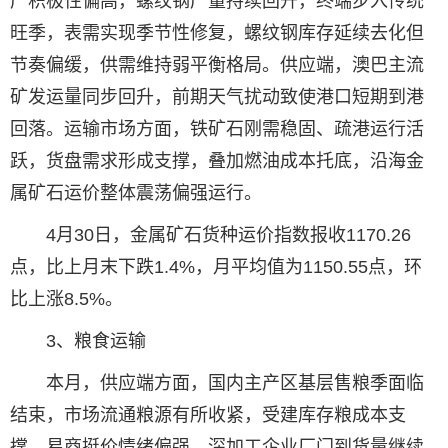
产积极性偏高，螺纹钢产量持续回升，终端步入传统
旺季，表需实现季节性修复，螺纹钢库存延续去化但
节奏偏缓，供需维持弱平衡格局。供应端，澳巴主流
矿发运量同步回升，前期天气扰动致使港口短期到港
回落。运输市场方面，铁矿石刚需稳固、疏港运行活
跃，货盘需求形成支撑，叠加燃油成本托底，沿海金
属矿石运价整体震荡偏强运行。
4月30日，金属矿石货种运价指数报收1170.26
点，比上月末下跌1.4%，月平均值为1150.55点，环
比上涨8.5%。
3、粮食运输
本月，供应端方面，国内主产区基层售粮季面临
结束，市场流通粮源有所收紧，受建库存粮成本支
撑，易商挺价情绪偏强，深加工企业厂门到货量继续