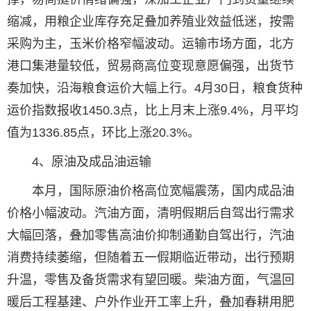
缩减，用粮企业库存充足叠加养殖业效益低迷，按需
采购为主，玉米价格窄幅波动。运输市场方面，北方
港口集港量较低，贸易商高位变现意愿偏强，出货节
奏加快，沿海粮食运价大幅上行。4月30日，粮食货种
运价指数报收1450.3点，比上月末上涨9.4%，月平均
值为1336.85点，环比上涨20.3%。
4、原油及成品油运输
本月，国际原油价格高位宽幅震荡，国内成品油
价格小幅波动。汽油方面，清明假期后自驾出行需求
大幅回落，叠加零售高油价抑制通勤自驾出行，汽油
消费持续萎缩，但随着五一假期临近带动，出行预期
升温，零售及备货需求有望回暖。柴油方面，气温回
暖后工程基建、户外作业开工率上升，叠加春耕用肥