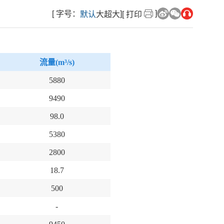
]
[ 字号：
]
默认
大
超大
[ 打印
流量(m³/s)
5880
9490
98.0
5380
2800
18.7
500
-