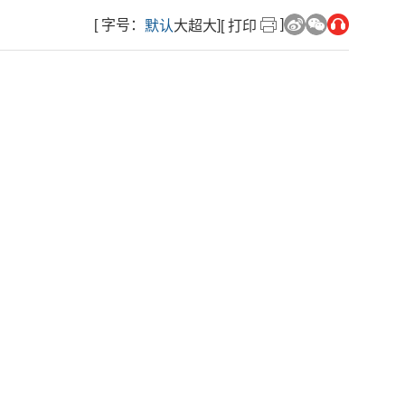
]
[ 字号：
]
默认
大
超大
[ 打印