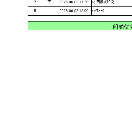
7
下
2026-06-03 17:20
↓g 西陵峡和悦
8
上
2026-06-03 18:00
↑↑伟业9
船舶优
按序优先安排集装箱、商品车船： 长航集运0329 旺洲2003 民渝230
按序优先安排鲜活货及粮食船： 隆盛永运 华盛777 光华518 宏远6
中国政府网
地方交通运
▲
联系我们
|
免责声明
主办单位:交通运输部政策研究室 开发单位:交通运
京ICP备05046837号-1
京公网安备110401027000