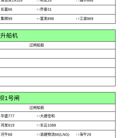
↑豫信货19528
↑↑和友26
↑↑瀚华888
↑长嘉66
↑↑乔泰31
↑集顺99
↑↑富发898
↑↑江渝969
峡升船机
过闸船舶
坝1号闸
过闸船舶
↑华盛777
↑↑大建佳和
↑鸿发919
↑↑长云1088
↑河牛68
↑↑渝建物流66(LNG)
↑↑海牛29