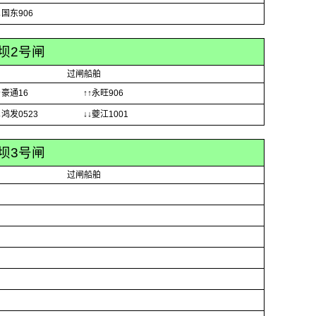
↓国东906
坝2号闸
过闸船舶
↑豪通16
↑↑永旺906
↓鸿发0523
↓↓夔江1001
坝3号闸
过闸船舶