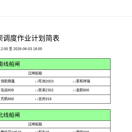
坝调度作业计划简表
00 至 2026-06-03 18:00
南线船闸
过闸船舶
↓领航顺鑫
↓↓旺洲2003
↓↓家和祥瑞
↓泓运808
↓↓民渝2302
↓↓金航866
↓芃帆868
↓↓吉庆918
北线船闸
过闸船舶