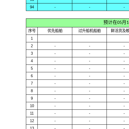
94
-
-
-
预计在05月
序号
优先船舶
过升船机船舶
鲜活货及
1
2
-
-
-
3
-
-
-
4
-
-
-
5
-
-
-
6
-
-
-
7
-
-
-
8
-
-
-
9
-
-
-
10
-
-
-
11
-
-
-
12
-
-
-
13
-
-
-