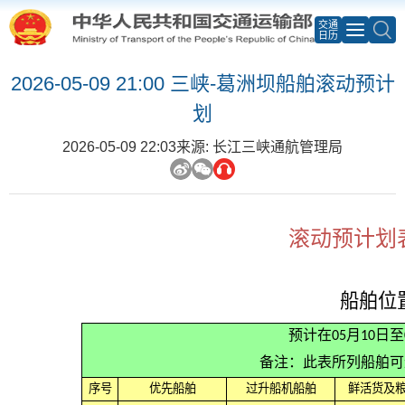
交通
日历
2026-05-09 21:00 三峡-葛洲坝船舶滚动预计
划
2026-05-09 22:03
来源: 长江三峡通航管理局
滚动预计划表
船舶位
预计在05月10日
备注：此表所列船舶可
序号
优先船舶
过升船机船舶
鲜活货及