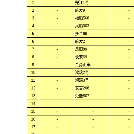
1
楚江1号
2
-
航发9
-
3
-
福顺568
-
4
-
风顺003
-
5
-
多金66
-
6
-
航发2
-
7
-
风顺89
-
8
-
长安69
-
9
-
金勇汇丰
-
10
-
鸿瑞2号
-
11
-
鸿瑞3号
-
12
-
安吉208
-
13
-
炬能807
-
14
-
-
-
15
-
-
-
16
-
-
-
17
-
-
-