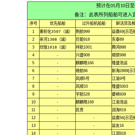
预计在05月10日
备注：此表所列船舶可进入
序号
优先船舶
过升船机船舶
鲜活货及
1
重轮化3507（诚）
荆航999
益嘉69[示范
2
亲河1308（诚）
巨能918
东泰89
3
欣陇1018（诚）
祥航1001
腾鸿888
4
-
兴盛908
顺原998
5
-
麒麟皓166
隆盛浩运
6
-
继航86
新海2889[示
7
-
风顺5号
江渝9号
8
-
风顺33
隆盛5003
9
-
宇航528
夔峡609
10
-
麒麟皓168
江渝浩运
11
-
民贵
润海819
12
-
-
益嘉56[示范
13
-
-
益友16
14
-
-
江润918