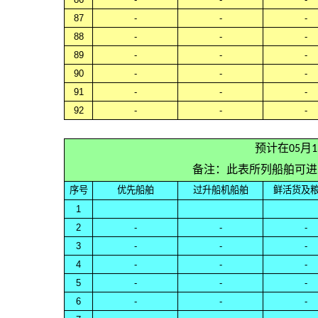
87
-
-
-
88
-
-
-
89
-
-
-
90
-
-
-
91
-
-
-
92
-
-
-
预计在05月
备注：此表所列船舶可进
序号
优先船舶
过升船机船舶
鲜活货及
1
2
-
-
-
3
-
-
-
4
-
-
-
5
-
-
-
6
-
-
-