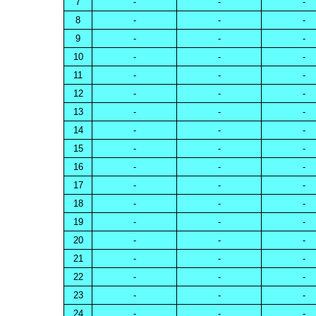
7
-
-
-
8
-
-
-
9
-
-
-
10
-
-
-
11
-
-
-
12
-
-
-
13
-
-
-
14
-
-
-
15
-
-
-
16
-
-
-
17
-
-
-
18
-
-
-
19
-
-
-
20
-
-
-
21
-
-
-
22
-
-
-
23
-
-
-
24
-
-
-