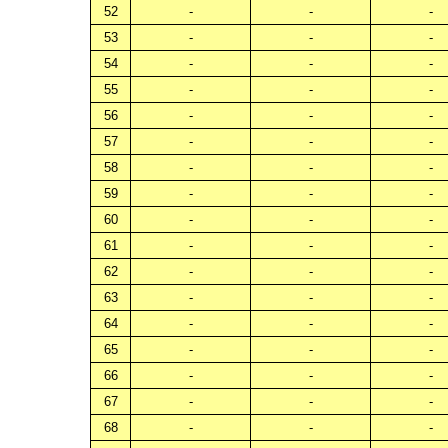
52
-
-
-
53
-
-
-
54
-
-
-
55
-
-
-
56
-
-
-
57
-
-
-
58
-
-
-
59
-
-
-
60
-
-
-
61
-
-
-
62
-
-
-
63
-
-
-
64
-
-
-
65
-
-
-
66
-
-
-
67
-
-
-
68
-
-
-