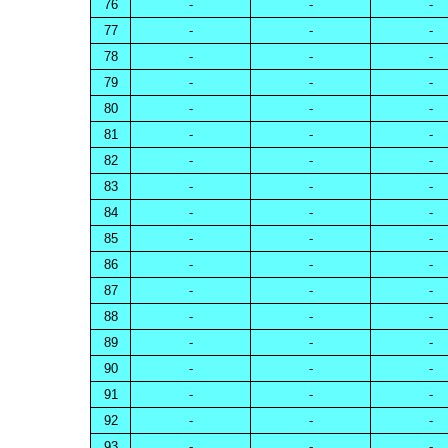
76
-
-
-
77
-
-
-
78
-
-
-
79
-
-
-
80
-
-
-
81
-
-
-
82
-
-
-
83
-
-
-
84
-
-
-
85
-
-
-
86
-
-
-
87
-
-
-
88
-
-
-
89
-
-
-
90
-
-
-
91
-
-
-
92
-
-
-
93
-
-
-