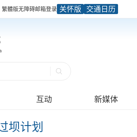
关怀版
交通日历
繁體版
无障碍
邮箱
登录
互动
新媒体
船舶过坝计划