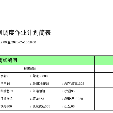
坝调度作业计划简表
00 至 2026-05-10 18:00
南线船闸
过闸船舶
↓宇轩9
↓↓聚龙88888
↓华丰16
↓↓盈田035[新]
↓↓鄂宜昌货1302
↓华渝基63
↓↓江渝领阳
↓↓兴晟95
↓江渝祥运
↓↓江龙868
↓↓豫乾坤11929
↓快舟806
↓↓长航货运005
↓↓江宜66