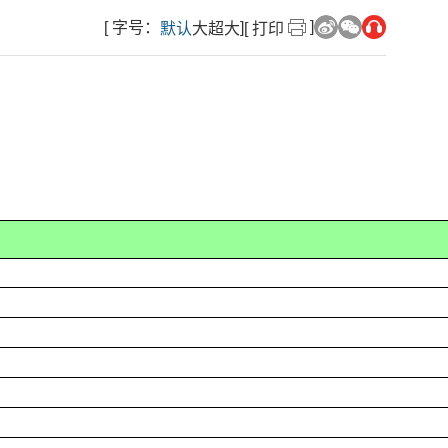
]
[ 字号：
]
默认
大
超大
[ 打印