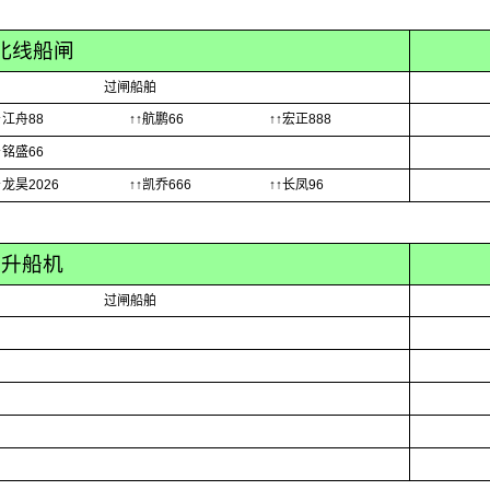
北线船闸
过闸船舶
↑江舟88
↑↑航鹏66
↑↑宏正888
↑铭盛66
↑龙昊2026
↑↑凯乔666
↑↑长凤96
峡升船机
过闸船舶