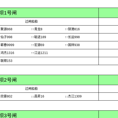
坝1号闸
过闸船舶
↑聚源868
↑↑青龙8
↑↑镔港816
↑仙子998
↑↑聪进189
↑↑长运998
↑蕲春9999
↑↑宏源69
↑↑国祥938
↑鸿杰1316
↑↑江运1211
↓联顺153
坝2号闸
过闸船舶
↓欣豪802
↓↓昌昇16
↓↓杰江1309
坝3号闸