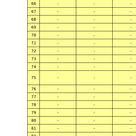
66
-
-
-
67
-
-
-
68
-
-
-
69
-
-
-
70
-
-
-
71
-
-
-
72
-
-
-
73
-
-
-
74
-
-
-
75
-
-
-
76
-
-
-
77
-
-
-
78
-
-
-
79
-
-
-
80
-
-
-
81
-
-
-