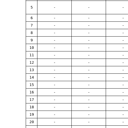
5
-
-
-
6
-
-
-
7
-
-
-
8
-
-
-
9
-
-
-
10
-
-
-
11
-
-
-
12
-
-
-
13
-
-
-
14
-
-
-
15
-
-
-
16
-
-
-
17
-
-
-
18
-
-
-
19
-
-
-
20
-
-
-