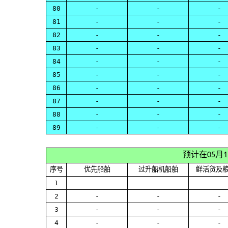
80
-
-
-
81
-
-
-
82
-
-
-
83
-
-
-
84
-
-
-
85
-
-
-
86
-
-
-
87
-
-
-
88
-
-
-
89
-
-
-
预计在05月
序号
优先船舶
过升船机船舶
鲜活货及
1
2
-
-
-
3
-
-
-
4
-
-
-