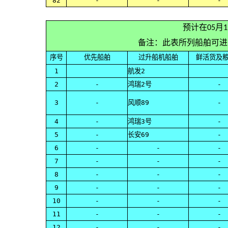
82
-
-
-
预计在05月
备注：此表所列船舶可进
序号
优先船舶
过升船机船舶
鲜活货及
1
航发2
2
-
鸿瑞2号
-
3
-
风顺89
-
4
-
鸿瑞3号
-
5
-
长安69
-
6
-
-
-
7
-
-
-
8
-
-
-
9
-
-
-
10
-
-
-
11
-
-
-
12
-
-
-