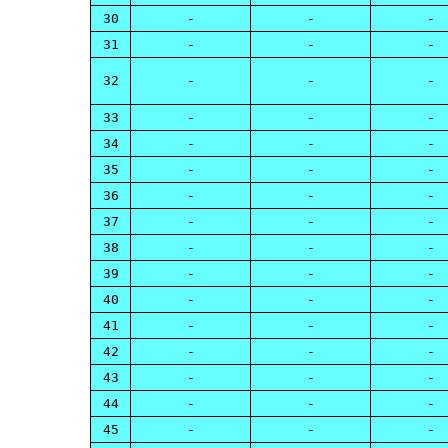
30
-
-
-
31
-
-
-
32
-
-
-
33
-
-
-
34
-
-
-
35
-
-
-
36
-
-
-
37
-
-
-
38
-
-
-
39
-
-
-
40
-
-
-
41
-
-
-
42
-
-
-
43
-
-
-
44
-
-
-
45
-
-
-