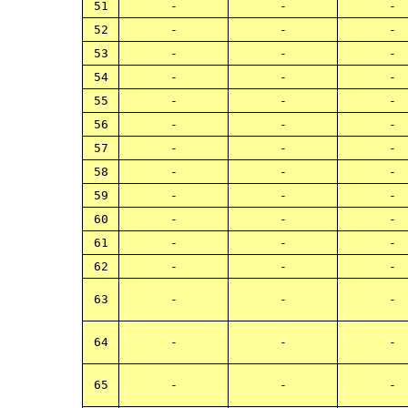
51
-
-
-
52
-
-
-
53
-
-
-
54
-
-
-
55
-
-
-
56
-
-
-
57
-
-
-
58
-
-
-
59
-
-
-
60
-
-
-
61
-
-
-
62
-
-
-
63
-
-
-
64
-
-
-
65
-
-
-