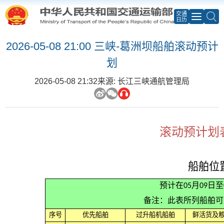
交通
日历
2026-05-08 21:00 三峡-葛洲坝船舶滚动预计
划
2026-05-08 21:32
来源: 长江三峡通航管理局
滚动预计划表
船舶位
预计在05月09日
备注：此表所列船舶可
序号
优先船舶
过升船机船舶
鲜活货及