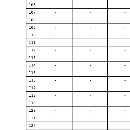
106
-
-
-
107
-
-
-
108
-
-
-
109
-
-
-
110
-
-
-
111
-
-
-
112
-
-
-
113
-
-
-
114
-
-
-
115
-
-
-
116
-
-
-
117
-
-
-
118
-
-
-
119
-
-
-
120
-
-
-
121
-
-
-
122
-
-
-