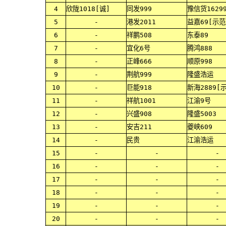
4
欣陇1018[诚]
同发999
豫信货1629
5
-
港发2011
益嘉69[示范
6
-
祥鹏508
东泰89
7
-
宜化6号
腾鸿888
8
-
正峰666
顺原998
9
-
荆航999
隆盛浩运
10
-
巨能918
新海2889[
11
-
祥航1001
江渝9号
12
-
兴盛908
隆盛5003
13
-
安吉211
夔峡609
14
-
民贵
江渝浩运
15
-
-
-
16
-
-
-
17
-
-
-
18
-
-
-
19
-
-
-
20
-
-
-