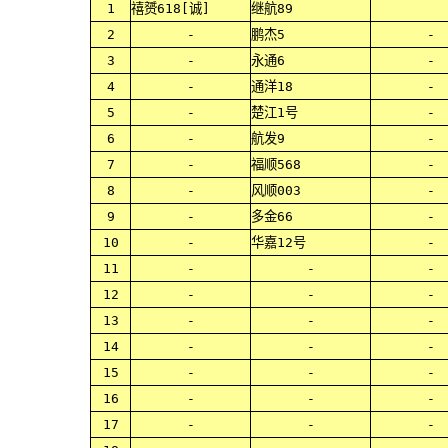
1
禧赟618[诚]
继航89
2
-
鹏杰5
-
3
-
永通6
-
4
-
通洋18
-
5
-
楚江1号
-
6
-
航发9
-
7
-
福顺568
-
8
-
风顺003
-
9
-
多金66
-
10
-
华嘉12号
-
11
-
-
-
12
-
-
-
13
-
-
-
14
-
-
-
15
-
-
-
16
-
-
-
17
-
-
-