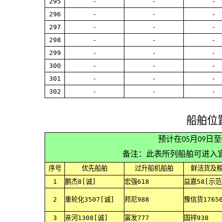
295
-
-
-
296
-
-
-
297
-
-
-
298
-
-
-
299
-
-
-
300
-
-
-
301
-
-
-
302
-
-
-
船舶位
预计在05月09日
备注：此表所列船舶可进入
序号
优先船舶
过升船机船舶
鲜活货及
1
鹏杰8[诚]
宏强618
益嘉58[示范
2
重轮化3507[诚]
邦尼988
豫信货1765
3
亲河1308[诚]
富发777
国祥938