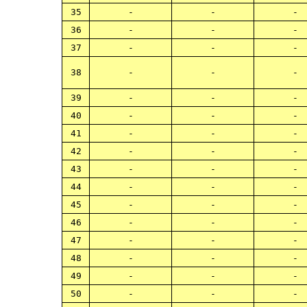
35
-
-
-
36
-
-
-
37
-
-
-
38
-
-
-
39
-
-
-
40
-
-
-
41
-
-
-
42
-
-
-
43
-
-
-
44
-
-
-
45
-
-
-
46
-
-
-
47
-
-
-
48
-
-
-
49
-
-
-
50
-
-
-