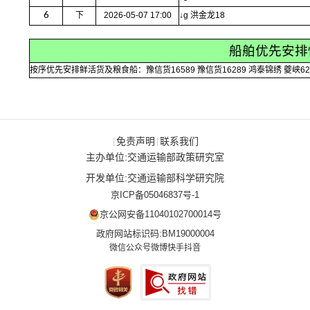
6
下
2026-05-07 17:00
↓g 洪金龙18
船舶优先安排
按序优先安排鲜活货及粮食船：豫信货16589 豫信货16289 鸿泰锦绣 夔峡62
免责声明
联系我们
|
|
主办单位:交通运输部政策研究室
开发单位:交通运输部科学研究院
京ICP备05046837号-1
京公网安备11040102700014号
政府网站标识码:BM19000004
微信公众号
微博
快手
抖音