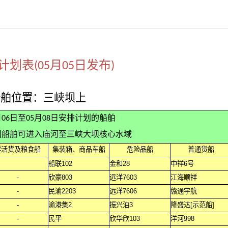
划表(05月05日发布)
船舶位置：三峡坝上
月06日至05月08日安排计划的船舶
列船舶可进入庙河至三峡大坝核心水域
鲜活货及粮食船
集装箱、商品车船
危险品船
普通货船
船联102
金和28
中祥6号
-
欣豪803
远洋7603
江海顺祥
-
民渝2203
远洋7606
赣通宇航
-
渝港集2
振兴油3
隆盛达[示范船]
-
民平
欣华欣103
洋河998