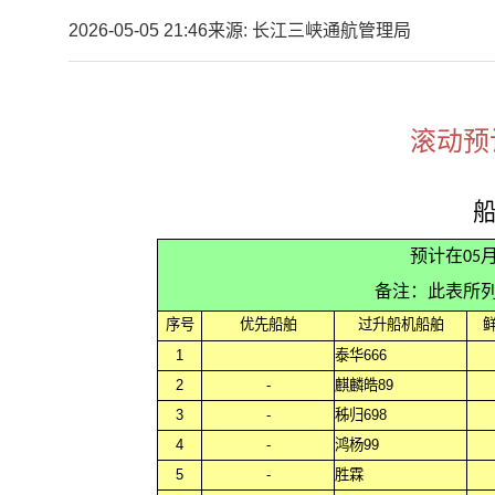
2026-05-05 21:46
来源: 长江三峡通航管理局
滚动预计
预计在05
备注：此表所
序号
优先船舶
过升船机船舶
1
泰华666
2
-
麒麟皓89
3
-
秭归698
4
-
鸿杨99
5
-
胜霖