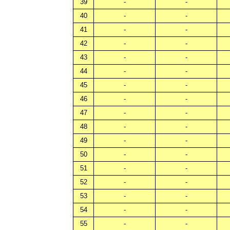
39
-
-
40
-
-
41
-
-
42
-
-
43
-
-
44
-
-
45
-
-
46
-
-
47
-
-
48
-
-
49
-
-
50
-
-
51
-
-
52
-
-
53
-
-
54
-
-
55
-
-