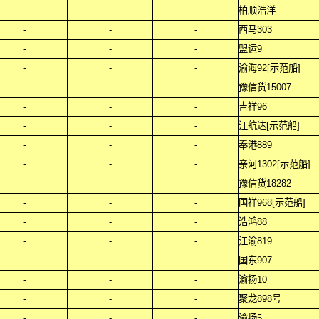
-
-
-
柏顺浩洋
-
-
-
西马303
-
-
-
盟运9
-
-
-
渝海92[示范船]
-
-
-
豫信货15007
-
-
-
吉祥96
-
-
-
江航达[示范船]
-
-
-
奉港889
-
-
-
亲河1302[示范船]
-
-
-
豫信货18282
-
-
-
国祥968[示范船]
-
-
-
浩鸿88
-
-
-
江渝819
-
-
-
国东907
-
-
-
渝扬10
-
-
-
聚龙898号
-
-
-
渝扬5