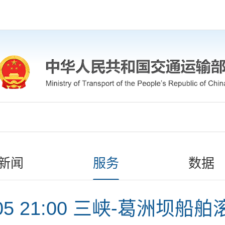
新闻
服务
数据
5-05 21:00 三峡-葛洲坝