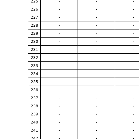
225
-
-
-
226
-
-
-
227
-
-
-
228
-
-
-
229
-
-
-
230
-
-
-
231
-
-
-
232
-
-
-
233
-
-
-
234
-
-
-
235
-
-
-
236
-
-
-
237
-
-
-
238
-
-
-
239
-
-
-
240
-
-
-
241
-
-
-
242
-
-
-