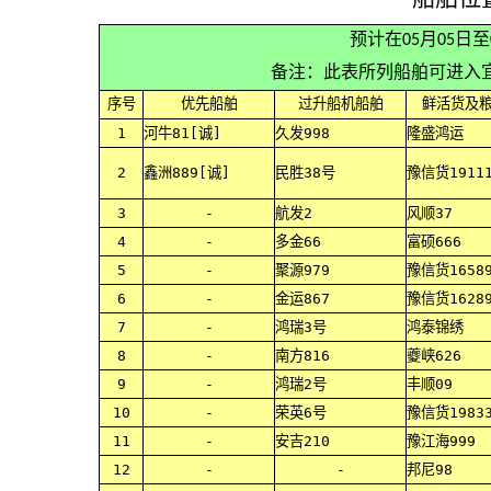
预计在05月05日
备注：此表所列船舶可进入
序号
优先船舶
过升船机船舶
鲜活货及
1
河牛81[诚]
久发998
隆盛鸿运
2
鑫洲889[诚]
民胜38号
豫信货1911
3
-
航发2
风顺37
4
-
多金66
富硕666
5
-
聚源979
豫信货1658
6
-
金运867
豫信货1628
7
-
鸿瑞3号
鸿泰锦绣
8
-
南方816
夔峡626
9
-
鸿瑞2号
丰顺09
10
-
荣英6号
豫信货1983
11
-
安吉210
豫江海999
12
-
-
邦尼98