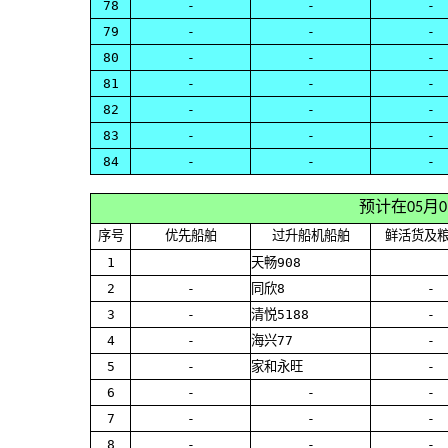
78
-
-
-
79
-
-
-
80
-
-
-
81
-
-
-
82
-
-
-
83
-
-
-
84
-
-
-
预计在05月
序号
优先船舶
过升船机船舶
鲜活货及
1
天畅908
2
-
同欣8
-
3
-
清悦5188
-
4
-
海兴77
-
5
-
家和永旺
-
6
-
-
-
7
-
-
-
8
-
-
-