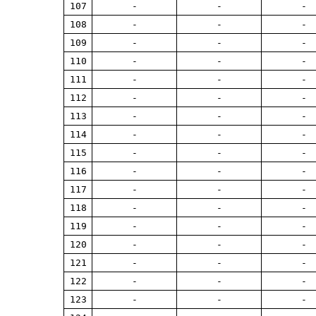
107
-
-
-
108
-
-
-
109
-
-
-
110
-
-
-
111
-
-
-
112
-
-
-
113
-
-
-
114
-
-
-
115
-
-
-
116
-
-
-
117
-
-
-
118
-
-
-
119
-
-
-
120
-
-
-
121
-
-
-
122
-
-
-
123
-
-
-