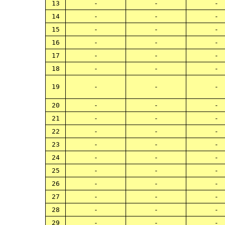
13
-
-
-
14
-
-
-
15
-
-
-
16
-
-
-
17
-
-
-
18
-
-
-
19
-
-
-
20
-
-
-
21
-
-
-
22
-
-
-
23
-
-
-
24
-
-
-
25
-
-
-
26
-
-
-
27
-
-
-
28
-
-
-
29
-
-
-