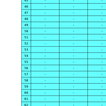
45
-
-
-
46
-
-
-
47
-
-
-
48
-
-
-
49
-
-
-
50
-
-
-
51
-
-
-
52
-
-
-
53
-
-
-
54
-
-
-
55
-
-
-
56
-
-
-
57
-
-
-
58
-
-
-
59
-
-
-
60
-
-
-
61
-
-
-
62
-
-
-