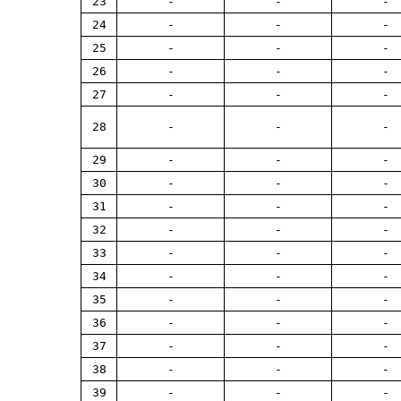
23
-
-
-
24
-
-
-
25
-
-
-
26
-
-
-
27
-
-
-
28
-
-
-
29
-
-
-
30
-
-
-
31
-
-
-
32
-
-
-
33
-
-
-
34
-
-
-
35
-
-
-
36
-
-
-
37
-
-
-
38
-
-
-
39
-
-
-