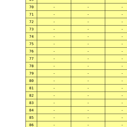
70
-
-
-
71
-
-
-
72
-
-
-
73
-
-
-
74
-
-
-
75
-
-
-
76
-
-
-
77
-
-
-
78
-
-
-
79
-
-
-
80
-
-
-
81
-
-
-
82
-
-
-
83
-
-
-
84
-
-
-
85
-
-
-
86
-
-
-