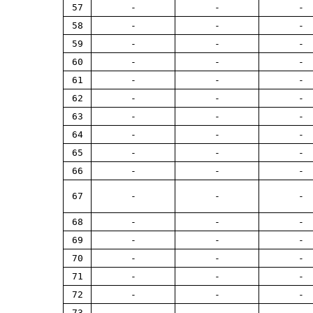
57
-
-
-
58
-
-
-
59
-
-
-
60
-
-
-
61
-
-
-
62
-
-
-
63
-
-
-
64
-
-
-
65
-
-
-
66
-
-
-
67
-
-
-
68
-
-
-
69
-
-
-
70
-
-
-
71
-
-
-
72
-
-
-
73
-
-
-