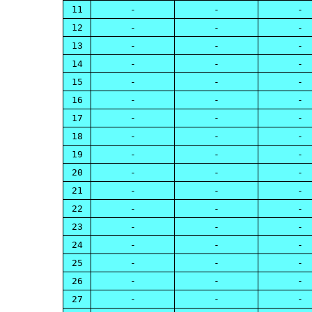
11
-
-
-
12
-
-
-
13
-
-
-
14
-
-
-
15
-
-
-
16
-
-
-
17
-
-
-
18
-
-
-
19
-
-
-
20
-
-
-
21
-
-
-
22
-
-
-
23
-
-
-
24
-
-
-
25
-
-
-
26
-
-
-
27
-
-
-