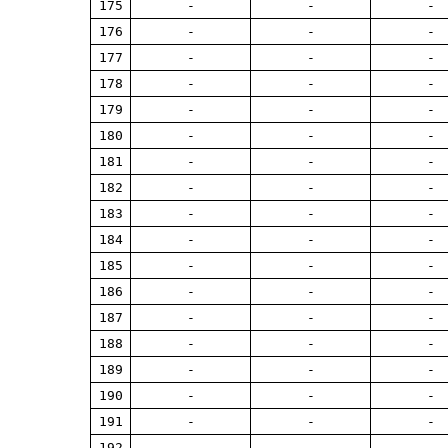
175
-
-
-
176
-
-
-
177
-
-
-
178
-
-
-
179
-
-
-
180
-
-
-
181
-
-
-
182
-
-
-
183
-
-
-
184
-
-
-
185
-
-
-
186
-
-
-
187
-
-
-
188
-
-
-
189
-
-
-
190
-
-
-
191
-
-
-
192
-
-
-