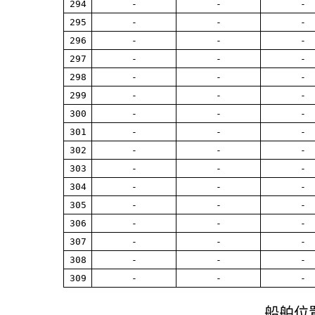
294
-
-
-
295
-
-
-
296
-
-
-
297
-
-
-
298
-
-
-
299
-
-
-
300
-
-
-
301
-
-
-
302
-
-
-
303
-
-
-
304
-
-
-
305
-
-
-
306
-
-
-
307
-
-
-
308
-
-
-
309
-
-
-
船舶位