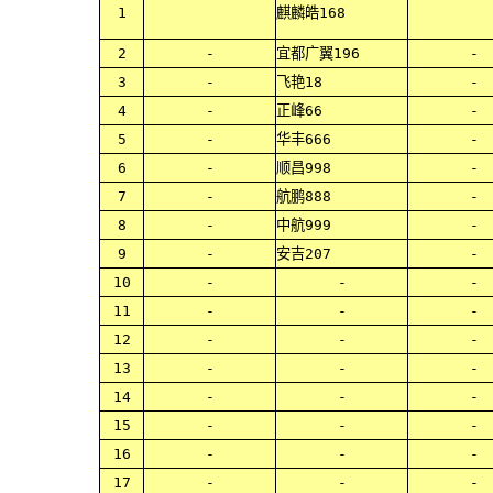
1
麒麟皓168
2
-
宜都广翼196
-
3
-
飞艳18
-
4
-
正峰66
-
5
-
华丰666
-
6
-
顺昌998
-
7
-
航鹏888
-
8
-
中航999
-
9
-
安吉207
-
10
-
-
-
11
-
-
-
12
-
-
-
13
-
-
-
14
-
-
-
15
-
-
-
16
-
-
-
17
-
-
-