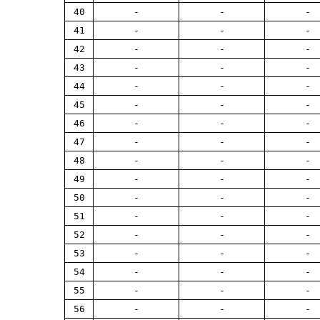
40
-
-
-
41
-
-
-
42
-
-
-
43
-
-
-
44
-
-
-
45
-
-
-
46
-
-
-
47
-
-
-
48
-
-
-
49
-
-
-
50
-
-
-
51
-
-
-
52
-
-
-
53
-
-
-
54
-
-
-
55
-
-
-
56
-
-
-