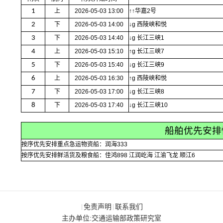
1
上
2026-05-03 13:00
↑↑华嘉2号
2
下
2026-05-03 14:00
↓g 西陵峡和悦
3
下
2026-05-03 14:40
↓g 长江三峡1
4
上
2026-05-03 15:10
↑g 长江三峡7
5
下
2026-05-03 15:40
↓g 长江三峡9
6
上
2026-05-03 16:30
↑g 西陵峡和悦
7
下
2026-05-03 17:00
↓g 长江三峡8
8
下
2026-05-03 17:40
↓g 长江三峡10
船舶优先安排
按序优先安排重点急运物资船：润海333
按序优先安排鲜活货及粮食船：佳鸿898 江润屹海 江渝飞龙 顺江6
免责声明
联系我们
|
|
主办单位:交通运输部政策研究室