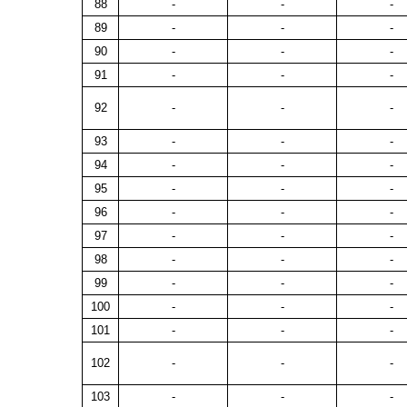
88
-
-
-
89
-
-
-
90
-
-
-
91
-
-
-
92
-
-
-
93
-
-
-
94
-
-
-
95
-
-
-
96
-
-
-
97
-
-
-
98
-
-
-
99
-
-
-
100
-
-
-
101
-
-
-
102
-
-
-
103
-
-
-