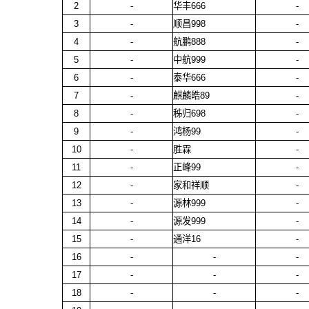
2
-
华丰666
-
3
-
顺昌998
-
4
-
航鹏888
-
5
-
中航999
-
6
-
泰华666
-
7
-
麒麟皓89
-
8
-
秭归698
-
9
-
鸿杨99
-
10
-
胜霖
-
11
-
正峰99
-
12
-
家和祥顺
-
13
-
源林999
-
14
-
源发999
-
15
-
通洋16
-
16
-
-
-
17
-
-
-
18
-
-
-