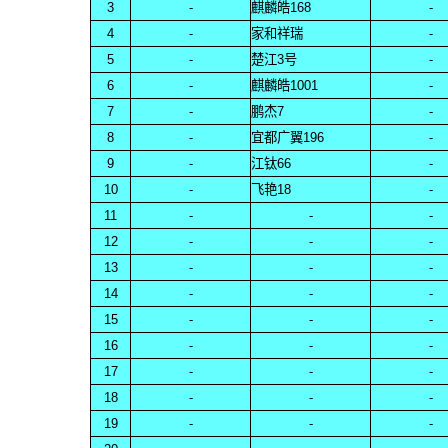
3
-
麒麟皓168
-
4
-
家和祥瑞
-
5
-
楚江3号
-
6
-
麒麟皓1001
-
7
-
鹏杰7
-
8
-
宜都广翼196
-
9
-
江钛66
-
10
-
飞艳18
-
11
-
-
-
12
-
-
-
13
-
-
-
14
-
-
-
15
-
-
-
16
-
-
-
17
-
-
-
18
-
-
-
19
-
-
-