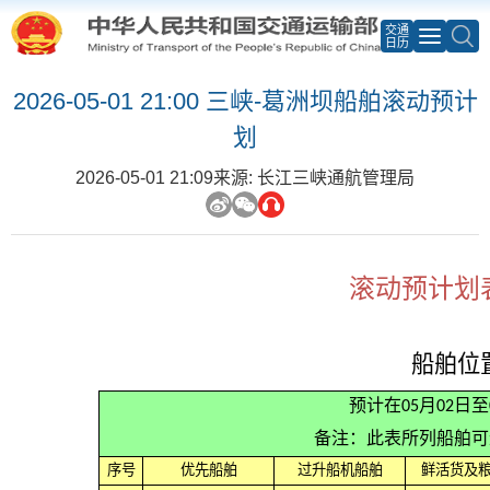
交通
日历
2026-05-01 21:00 三峡-葛洲坝船舶滚动预计
划
2026-05-01 21:09
来源: 长江三峡通航管理局
滚动预计划表
船舶位
预计在05月02日
备注：此表所列船舶可
序号
优先船舶
过升船机船舶
鲜活货及