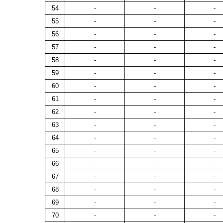
54
-
-
-
55
-
-
-
56
-
-
-
57
-
-
-
58
-
-
-
59
-
-
-
60
-
-
-
61
-
-
-
62
-
-
-
63
-
-
-
64
-
-
-
65
-
-
-
66
-
-
-
67
-
-
-
68
-
-
-
69
-
-
-
70
-
-
-