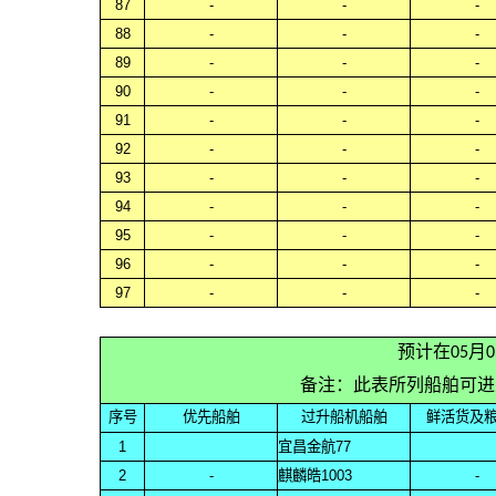
87
-
-
-
88
-
-
-
89
-
-
-
90
-
-
-
91
-
-
-
92
-
-
-
93
-
-
-
94
-
-
-
95
-
-
-
96
-
-
-
97
-
-
-
预计在05月
备注：此表所列船舶可进
序号
优先船舶
过升船机船舶
鲜活货及
1
宜昌金航77
2
-
麒麟皓1003
-