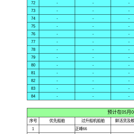
72
-
-
-
73
-
-
-
74
-
-
-
75
-
-
-
76
-
-
-
77
-
-
-
78
-
-
-
79
-
-
-
80
-
-
-
81
-
-
-
82
-
-
-
83
-
-
-
84
-
-
-
预计在05月
序号
优先船舶
过升船机船舶
鲜活货及
1
正峰66