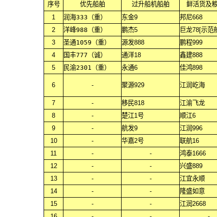
序号
优先船舶
过升船机船舶
鲜活货及
1
润海333（重）
东金9
邦尼668
2
洋峰988（重）
鹏杰5
巨龙78[示范
3
圣通1059（重）
源发888
鹏程999
4
国丰777（诚）
通洋18
鑫建888
5
民渝2301（重）
永通6
佳鸿898
6
-
聚源929
江润屹海
7
-
移民818
江渝飞龙
8
-
楚江1号
顺江6
9
-
航发9
江润996
10
-
华嘉2号
联航16
11
-
-
鸿泰1666
12
-
-
兴盛889
13
-
-
江宜永顺
14
-
-
隆盛如意
15
-
-
江润2668
16
-
-
-