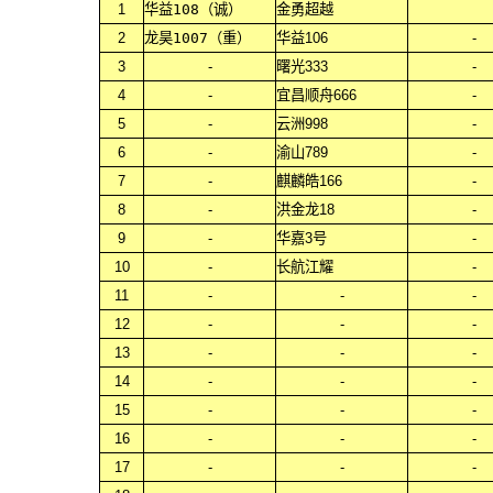
1
华益108（诚）
金勇超越
2
龙昊1007（重）
华益106
-
3
-
曙光333
-
4
-
宜昌顺舟666
-
5
-
云洲998
-
6
-
渝山789
-
7
-
麒麟皓166
-
8
-
洪金龙18
-
9
-
华嘉3号
-
10
-
长航江耀
-
11
-
-
-
12
-
-
-
13
-
-
-
14
-
-
-
15
-
-
-
16
-
-
-
17
-
-
-