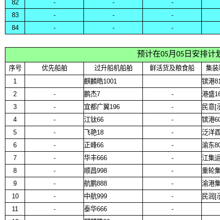
82
-
-
-
83
-
-
-
84
-
-
-
预计在05月05日安排计
序号
优先船舶
过升船机船舶
鲜活货及粮食船
集装
1
麒麟皓1001
镔港8
2
-
鹏杰7
-
港盛16
3
-
宜都广翼196
-
民意[
4
-
江钛66
-
镔港6
5
-
飞艳18
-
泛洋
6
-
正峰66
-
渝东8
7
-
华丰666
-
江集运
8
-
顺昌998
-
重轮集
9
-
航鹏888
-
渝港集
10
-
中航999
-
民润[
11
-
泰华666
-