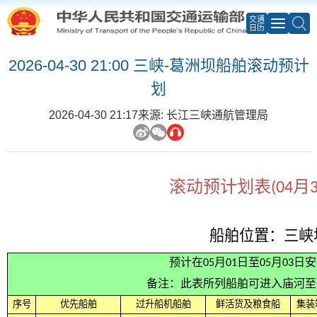
交通
日历
2026-04-30 21:00 三峡-葛洲坝船舶滚动预计
划
2026-04-30 21:17
来源: 长江三峡通航管理局
滚动预计划表(04月3
船舶位置：三峡
预计在05月01日至05月03
备注：此表所列船舶可进入庙河至
序号
优先船舶
过升船机船舶
鲜活货及粮食船
集装