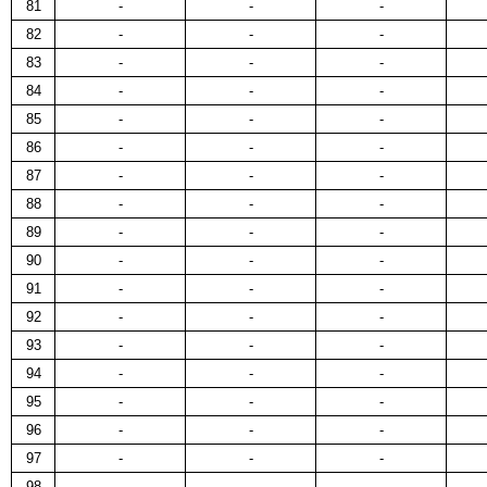
81
-
-
-
82
-
-
-
83
-
-
-
84
-
-
-
85
-
-
-
86
-
-
-
87
-
-
-
88
-
-
-
89
-
-
-
90
-
-
-
91
-
-
-
92
-
-
-
93
-
-
-
94
-
-
-
95
-
-
-
96
-
-
-
97
-
-
-
98
-
-
-