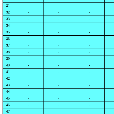
31
-
-
-
32
-
-
-
33
-
-
-
34
-
-
-
35
-
-
-
36
-
-
-
37
-
-
-
38
-
-
-
39
-
-
-
40
-
-
-
41
-
-
-
42
-
-
-
43
-
-
-
44
-
-
-
45
-
-
-
46
-
-
-
47
-
-
-