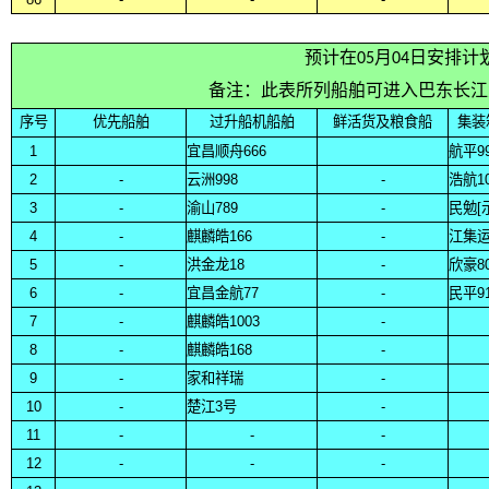
预计在05月04日安排计
备注：此表所列船舶可进入巴东长江
序号
优先船舶
过升船机船舶
鲜活货及粮食船
集装
1
宜昌顺舟666
航平9
2
-
云洲998
-
浩航10
3
-
渝山789
-
民勉[
4
-
麒麟皓166
-
江集运
5
-
洪金龙18
-
欣豪8
6
-
宜昌金航77
-
民平9
7
-
麒麟皓1003
-
8
-
麒麟皓168
-
9
-
家和祥瑞
-
10
-
楚江3号
-
11
-
-
-
12
-
-
-