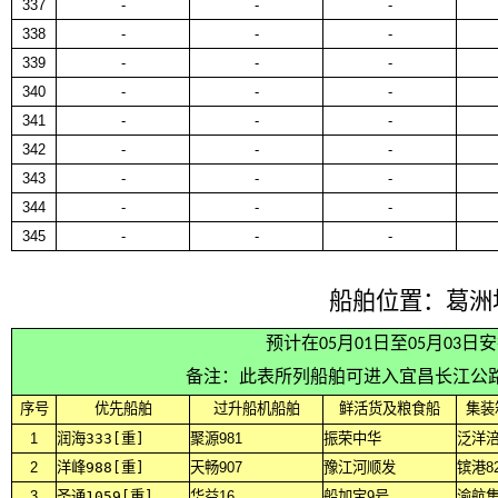
337
-
-
-
338
-
-
-
339
-
-
-
340
-
-
-
341
-
-
-
342
-
-
-
343
-
-
-
344
-
-
-
345
-
-
-
船舶位置：葛洲
预计在05月01日至05月03
备注：此表所列船舶可进入宜昌长江公
序号
优先船舶
过升船机船舶
鲜活货及粮食船
集装
1
润海333[重]
聚源981
振荣中华
泛洋
2
洋峰988[重]
天畅907
豫江河顺发
镔港8
3
圣通1059[重]
华益16
船加宝9号
渝航集