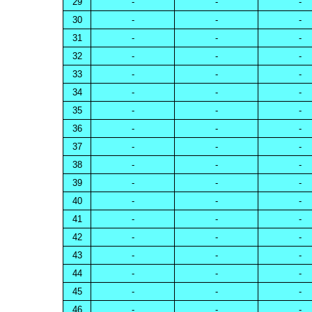
29
-
-
-
30
-
-
-
31
-
-
-
32
-
-
-
33
-
-
-
34
-
-
-
35
-
-
-
36
-
-
-
37
-
-
-
38
-
-
-
39
-
-
-
40
-
-
-
41
-
-
-
42
-
-
-
43
-
-
-
44
-
-
-
45
-
-
-
46
-
-
-