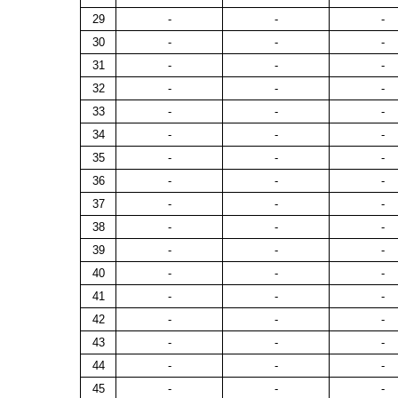
29
-
-
-
30
-
-
-
31
-
-
-
32
-
-
-
33
-
-
-
34
-
-
-
35
-
-
-
36
-
-
-
37
-
-
-
38
-
-
-
39
-
-
-
40
-
-
-
41
-
-
-
42
-
-
-
43
-
-
-
44
-
-
-
45
-
-
-