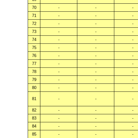
70
-
-
-
71
-
-
-
72
-
-
-
73
-
-
-
74
-
-
-
75
-
-
-
76
-
-
-
77
-
-
-
78
-
-
-
79
-
-
-
80
-
-
-
81
-
-
-
82
-
-
-
83
-
-
-
84
-
-
-
85
-
-
-