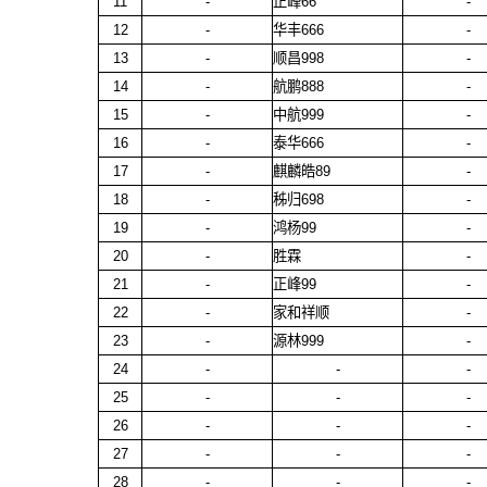
11
-
正峰66
-
12
-
华丰666
-
13
-
顺昌998
-
14
-
航鹏888
-
15
-
中航999
-
16
-
泰华666
-
17
-
麒麟皓89
-
18
-
秭归698
-
19
-
鸿杨99
-
20
-
胜霖
-
21
-
正峰99
-
22
-
家和祥顺
-
23
-
源林999
-
24
-
-
-
25
-
-
-
26
-
-
-
27
-
-
-
28
-
-
-