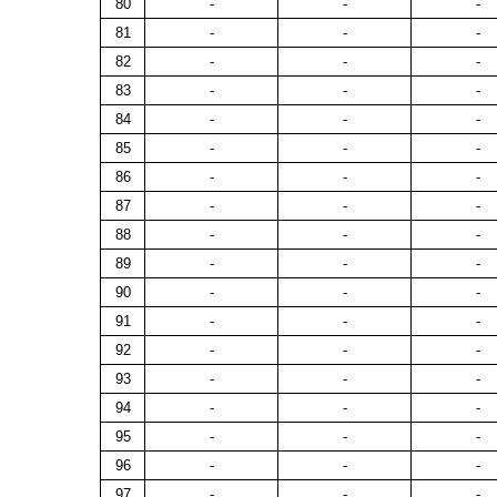
80
-
-
-
81
-
-
-
82
-
-
-
83
-
-
-
84
-
-
-
85
-
-
-
86
-
-
-
87
-
-
-
88
-
-
-
89
-
-
-
90
-
-
-
91
-
-
-
92
-
-
-
93
-
-
-
94
-
-
-
95
-
-
-
96
-
-
-
97
-
-
-