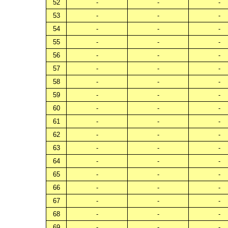
52
-
-
-
53
-
-
-
54
-
-
-
55
-
-
-
56
-
-
-
57
-
-
-
58
-
-
-
59
-
-
-
60
-
-
-
61
-
-
-
62
-
-
-
63
-
-
-
64
-
-
-
65
-
-
-
66
-
-
-
67
-
-
-
68
-
-
-
69
-
-
-