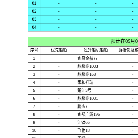
81
-
-
-
82
-
-
-
83
-
-
-
84
-
-
-
预计在05月
序号
优先船舶
过升船机船舶
鲜活货及
1
宜昌金航77
2
-
麒麟皓1003
-
3
-
麒麟皓168
-
4
-
家和祥瑞
-
5
-
楚江3号
-
6
-
麒麟皓1001
-
7
-
鹏杰7
-
8
-
宜都广翼196
-
9
-
江钛66
-
10
-
飞艳18
-