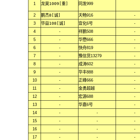
1
龙昊1009[重]
同发999
2
鹏杰8[诚]
天畅916
-
3
华益108[诚]
宜化6号
-
4
-
祥鹏508
-
5
-
华懋666
-
6
-
快舟819
-
7
-
豫信货13279
-
8
-
成涛602
-
9
-
华丰888
-
10
-
正峰666
-
11
-
金勇超越
-
12
-
宏源688
-
13
-
华嘉6号
-
14
-
-
-
15
-
-
-
16
-
-
-
17
-
-
-