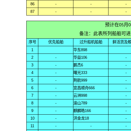
86
-
-
-
87
-
-
-
预计在05月
备注：此表所列船舶可进
序号
优先船舶
过升船机船舶
鲜活货及
1
华东898
2
-
华益106
-
3
-
鹏杰6
-
4
-
曙光333
-
5
-
荆航999
-
6
-
宜昌顺舟666
-
7
-
云洲998
-
8
-
渝山789
-
9
-
麒麟皓166
-
10
-
洪金龙18
-
11
-
-
-