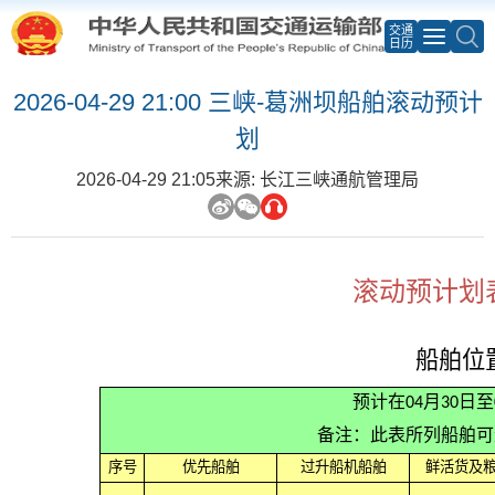
交通
日历
2026-04-29 21:00 三峡-葛洲坝船舶滚动预计
划
2026-04-29 21:05
来源: 长江三峡通航管理局
滚动预计划表
船舶位
预计在04月30日
备注：此表所列船舶可
序号
优先船舶
过升船机船舶
鲜活货及