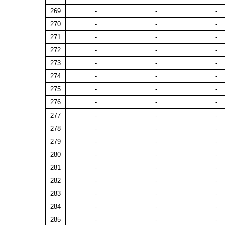
269
-
-
-
270
-
-
-
271
-
-
-
272
-
-
-
273
-
-
-
274
-
-
-
275
-
-
-
276
-
-
-
277
-
-
-
278
-
-
-
279
-
-
-
280
-
-
-
281
-
-
-
282
-
-
-
283
-
-
-
284
-
-
-
285
-
-
-