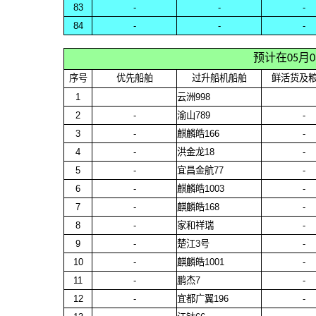
83
-
-
-
84
-
-
-
预计在05月
序号
优先船舶
过升船机船舶
鲜活货及
1
云洲998
2
-
渝山789
-
3
-
麒麟皓166
-
4
-
洪金龙18
-
5
-
宜昌金航77
-
6
-
麒麟皓1003
-
7
-
麒麟皓168
-
8
-
家和祥瑞
-
9
-
楚江3号
-
10
-
麒麟皓1001
-
11
-
鹏杰7
-
12
-
宜都广翼196
-