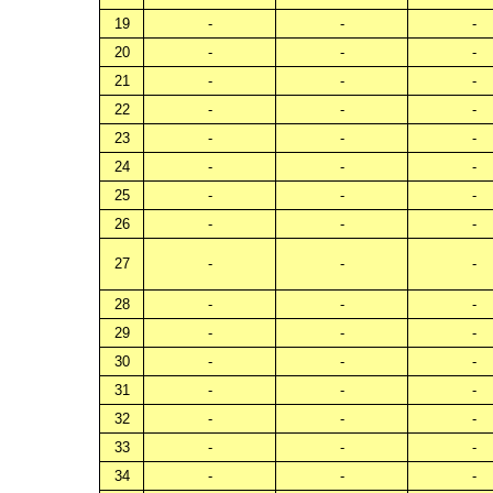
19
-
-
-
20
-
-
-
21
-
-
-
22
-
-
-
23
-
-
-
24
-
-
-
25
-
-
-
26
-
-
-
27
-
-
-
28
-
-
-
29
-
-
-
30
-
-
-
31
-
-
-
32
-
-
-
33
-
-
-
34
-
-
-