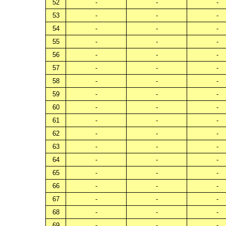
52
-
-
-
53
-
-
-
54
-
-
-
55
-
-
-
56
-
-
-
57
-
-
-
58
-
-
-
59
-
-
-
60
-
-
-
61
-
-
-
62
-
-
-
63
-
-
-
64
-
-
-
65
-
-
-
66
-
-
-
67
-
-
-
68
-
-
-
69
-
-
-