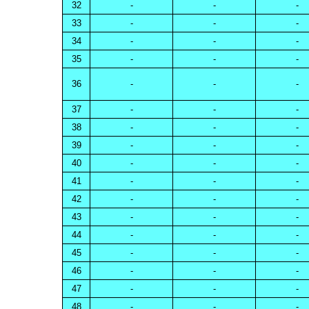
32
-
-
-
33
-
-
-
34
-
-
-
35
-
-
-
36
-
-
-
37
-
-
-
38
-
-
-
39
-
-
-
40
-
-
-
41
-
-
-
42
-
-
-
43
-
-
-
44
-
-
-
45
-
-
-
46
-
-
-
47
-
-
-
48
-
-
-