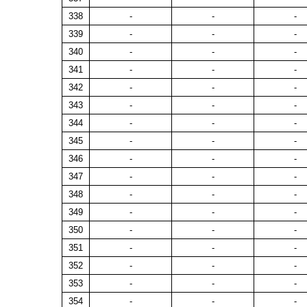
338
-
-
-
339
-
-
-
340
-
-
-
341
-
-
-
342
-
-
-
343
-
-
-
344
-
-
-
345
-
-
-
346
-
-
-
347
-
-
-
348
-
-
-
349
-
-
-
350
-
-
-
351
-
-
-
352
-
-
-
353
-
-
-
354
-
-
-