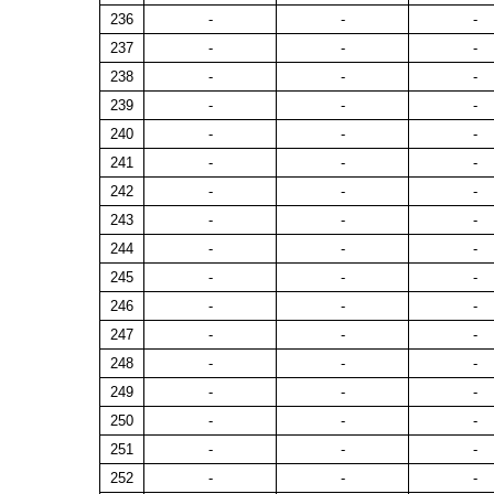
236
-
-
-
237
-
-
-
238
-
-
-
239
-
-
-
240
-
-
-
241
-
-
-
242
-
-
-
243
-
-
-
244
-
-
-
245
-
-
-
246
-
-
-
247
-
-
-
248
-
-
-
249
-
-
-
250
-
-
-
251
-
-
-
252
-
-
-