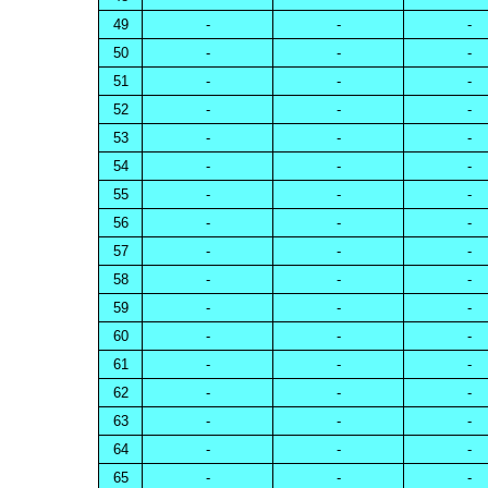
49
-
-
-
50
-
-
-
51
-
-
-
52
-
-
-
53
-
-
-
54
-
-
-
55
-
-
-
56
-
-
-
57
-
-
-
58
-
-
-
59
-
-
-
60
-
-
-
61
-
-
-
62
-
-
-
63
-
-
-
64
-
-
-
65
-
-
-