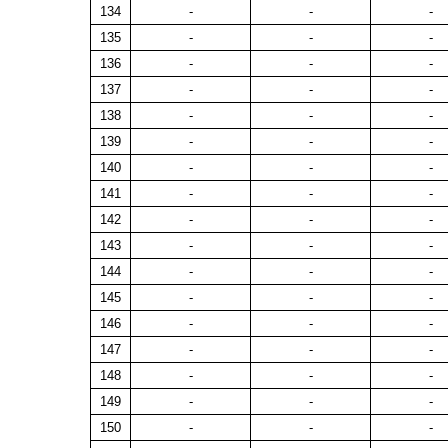
134
-
-
-
135
-
-
-
136
-
-
-
137
-
-
-
138
-
-
-
139
-
-
-
140
-
-
-
141
-
-
-
142
-
-
-
143
-
-
-
144
-
-
-
145
-
-
-
146
-
-
-
147
-
-
-
148
-
-
-
149
-
-
-
150
-
-
-