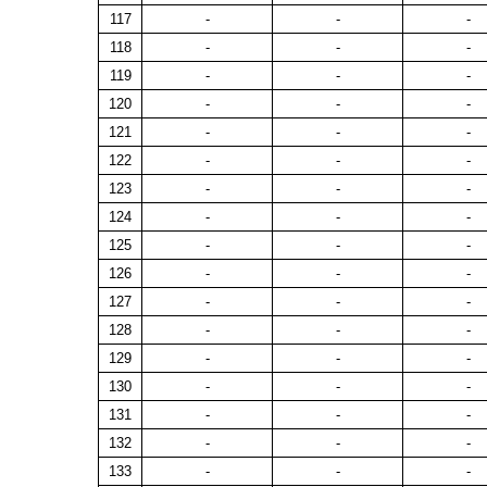
117
-
-
-
118
-
-
-
119
-
-
-
120
-
-
-
121
-
-
-
122
-
-
-
123
-
-
-
124
-
-
-
125
-
-
-
126
-
-
-
127
-
-
-
128
-
-
-
129
-
-
-
130
-
-
-
131
-
-
-
132
-
-
-
133
-
-
-