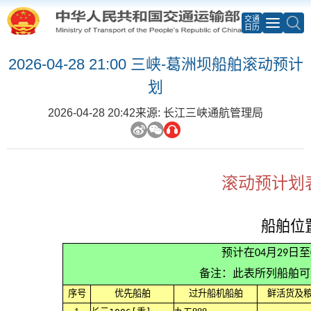
交通
日历
2026-04-28 21:00 三峡-葛洲坝船舶滚动预计
划
2026-04-28 20:42
来源: 长江三峡通航管理局
滚动预计划表
船舶位
预计在04月29日
备注：此表所列船舶可
序号
优先船舶
过升船机船舶
鲜活货及