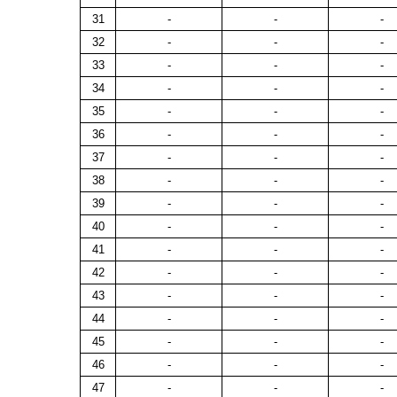
31
-
-
-
32
-
-
-
33
-
-
-
34
-
-
-
35
-
-
-
36
-
-
-
37
-
-
-
38
-
-
-
39
-
-
-
40
-
-
-
41
-
-
-
42
-
-
-
43
-
-
-
44
-
-
-
45
-
-
-
46
-
-
-
47
-
-
-