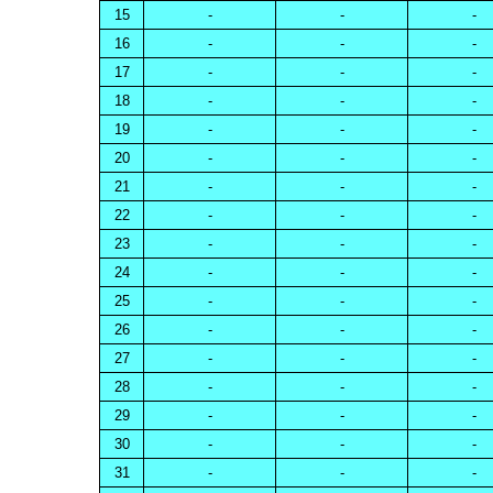
15
-
-
-
16
-
-
-
17
-
-
-
18
-
-
-
19
-
-
-
20
-
-
-
21
-
-
-
22
-
-
-
23
-
-
-
24
-
-
-
25
-
-
-
26
-
-
-
27
-
-
-
28
-
-
-
29
-
-
-
30
-
-
-
31
-
-
-