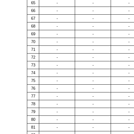
65
-
-
-
66
-
-
-
67
-
-
-
68
-
-
-
69
-
-
-
70
-
-
-
71
-
-
-
72
-
-
-
73
-
-
-
74
-
-
-
75
-
-
-
76
-
-
-
77
-
-
-
78
-
-
-
79
-
-
-
80
-
-
-
81
-
-
-