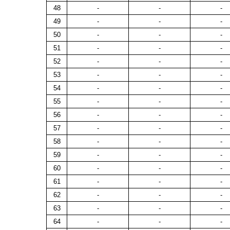
48
-
-
-
49
-
-
-
50
-
-
-
51
-
-
-
52
-
-
-
53
-
-
-
54
-
-
-
55
-
-
-
56
-
-
-
57
-
-
-
58
-
-
-
59
-
-
-
60
-
-
-
61
-
-
-
62
-
-
-
63
-
-
-
64
-
-
-