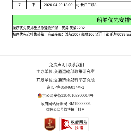
7
下
2026-04-29 18:00
↓g 长江三峡8
船舶优先安排
按序优先安排重点急运物资船：民勇 民渝2202
按序优先安排集装箱、商品车船：浩航1007 船联106 泛洋丰都 航旭6039 民训
免责声明
联系我们
|
|
主办单位:交通运输部政策研究室
开发单位:交通运输部科学研究院
京ICP备05046837号-1
京公网安备11040102700014号
政府网站标识码:BM19000004
微信公众号
微博
快手
抖音